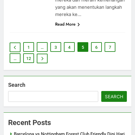
yang akan menentukan langkah
mereka ke…
Read More
1
…
3
4
5
6
7
…
12
Search
SEARCH
Recent Posts
Barcelona vs Nottingham Forest Club Friendly Dini Hari