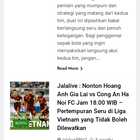
pemain yang mumpuni dan
strategi yang matang dari kedua
tim, duel ini dipastikan bakal
berlangsung seru dan penuh
ketegangan. Bagi penggemar
sepak bola yang ingin
menyaksikan langsung aksi
kedua tim, jangan…
Read More
Jalalive : Nonton Hoang
Anh Gia Lai vs Cong An Ha
Noi FC Jam 18.00 WIB –
Pertempuran Seru di Liga
Vietnam yang Tidak Boleh
BERITA
Dilewatkan
JalalivePBN2
8 months