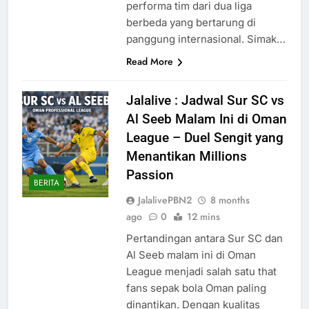
performa tim dari dua liga
berbeda yang bertarung di
panggung internasional. Simak…
Read More
Jalalive : Jadwal Sur SC vs
Al Seeb Malam Ini di Oman
League – Duel Sengit yang
Menantikan Millions
Passion
BERITA
JalalivePBN2
8 months
ago
0
12 mins
Pertandingan antara Sur SC dan
Al Seeb malam ini di Oman
League menjadi salah satu that
fans sepak bola Oman paling
dinantikan. Dengan kualitas