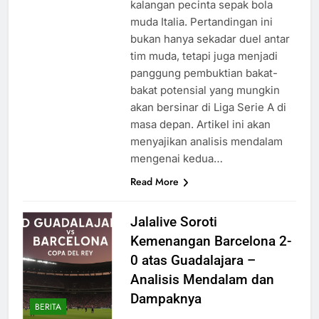
kalangan pecinta sepak bola
muda Italia. Pertandingan ini
bukan hanya sekadar duel antar
tim muda, tetapi juga menjadi
panggung pembuktian bakat-
bakat potensial yang mungkin
akan bersinar di Liga Serie A di
masa depan. Artikel ini akan
menyajikan analisis mendalam
mengenai kedua…
Read More
Jalalive Soroti
Kemenangan Barcelona 2-
0 atas Guadalajara –
Analisis Mendalam dan
Dampaknya
BERITA