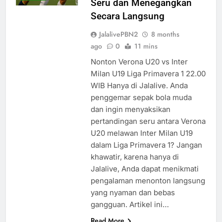
Seru dan Menegangkan
Secara Langsung
JalalivePBN2
8 months
ago
0
11 mins
Nonton Verona U20 vs Inter
Milan U19 Liga Primavera 1 22.00
WIB Hanya di Jalalive. Anda
penggemar sepak bola muda
dan ingin menyaksikan
pertandingan seru antara Verona
U20 melawan Inter Milan U19
dalam Liga Primavera 1? Jangan
khawatir, karena hanya di
Jalalive, Anda dapat menikmati
pengalaman menonton langsung
yang nyaman dan bebas
gangguan. Artikel ini…
Read More