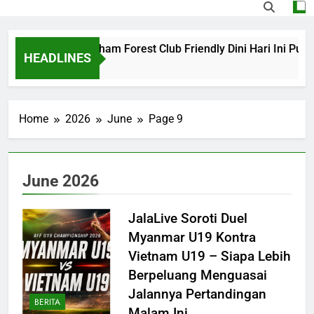
arcelona vs Nottingham Forest Club Friendly Dini Hari Ini Puk
HEADLINES
Day Ago
Home
2026
June
Page 9
June 2026
JalaLive Soroti Duel
Myanmar U19 Kontra
Vietnam U19 – Siapa Lebih
Berpeluang Menguasai
Jalannya Pertandingan
BERITA
Malam Ini