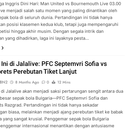
ga Inggris Dini Hari: Man United vs Bournemouth Live 03.00
ive menjadi salah satu momen yang paling dinantikan oleh
epak bola di seluruh dunia. Pertandingan ini tidak hanya
n posisi klasemen kedua klub, tetapi juga mempengaruhi
etisi hingga akhir musim. Dengan segala intrik dan
n yang dihadirkan, laga ini layaknya pesta…
ni di Jalalive: PFC Septemvri Sofia vs
rets Perebutan Tiket Lanjut
ePBN2
8 Months Ago
0
12 Mins
 di Jalalive akan menjadi saksi pertarungan sengit antara dua
 besar sepak bola Bulgaria—PFC Septemvri Sofia dan
s Razgrad. Pertandingan ini tidak hanya sekadar
gan biasa, melainkan menjadi ajang perebutan tiket ke babak
a yang sangat krusial. Penggemar sepak bola Bulgaria
enggemar internasional menantikan dengan antusiasme