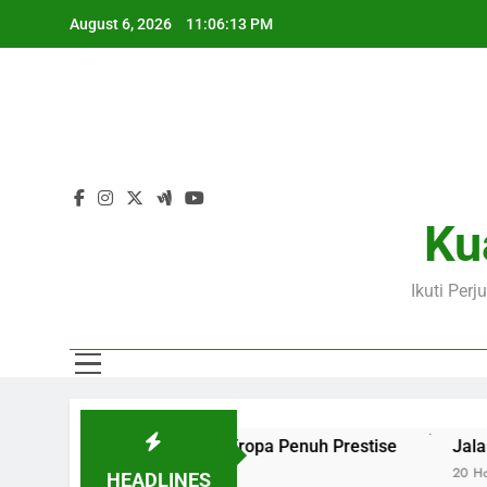
Skip
August 6, 2026
11:06:15 PM
to
content
Ku
Ikuti Per
Aksi Dua Klub Eropa Penuh Prestise
Jalalive Kupas Tunta
20 Hours Ago
HEADLINES