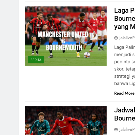
Laga Pa
Bourne
yang M
Jalaliv
Laga Pali
menjadi s
BERITA
pecinta s
skor, tet
strategi 
bahwa Lig
Read More
Jadwal 
Bourne
Jalaliv