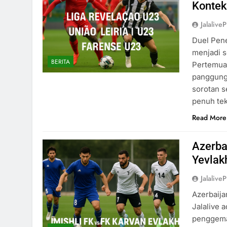
Kontek
Jalaliv
Duel Pene
menjadi s
BERITA
Pertemuan
panggung
sorotan 
penuh tek
Read More
Azerba
Yevlakh
Jalaliv
Azerbaija
Jalalive 
penggemar