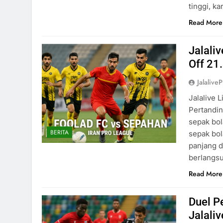
tinggi, ka
Read More
Jalali
Off 21
Jalaliv
Jalalive 
Pertandin
sepak bol
BERITA
sepak bol
panjang d
berlangs
Read More
Duel P
Jalali