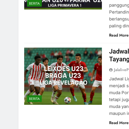
BERITA
panggung 
Pertandi
berlangsu
paling di
Read More
Jadwal
Tayang
Jalaliv
Jadwal Li
menjadi s
muda Port
BERITA
tetapi ju
muda yan
maupun in
Read More