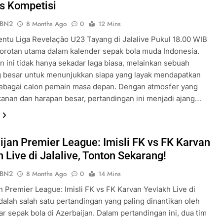
s Kompetisi
ePBN2
8 Months Ago
0
12 Mins
ntu Liga Revelação U23 Tayang di Jalalive Pukul 18.00 WIB
orotan utama dalam kalender sepak bola muda Indonesia.
 ini tidak hanya sekadar laga biasa, melainkan sebuah
 besar untuk menunjukkan siapa yang layak mendapatkan
sebagai calon pemain masa depan. Dengan atmosfer yang
anan dan harapan besar, pertandingan ini menjadi ajang…
ijan Premier League: Imisli FK vs FK Karvan
 Live di Jalalive, Tonton Sekarang!
ePBN2
8 Months Ago
0
14 Mins
n Premier League: Imisli FK vs FK Karvan Yevlakh Live di
adalah salah satu pertandingan yang paling dinantikan oleh
 sepak bola di Azerbaijan. Dalam pertandingan ini, dua tim