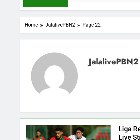
Home
JalalivePBN2
Page 22
JalalivePBN2
Liga R
Live S