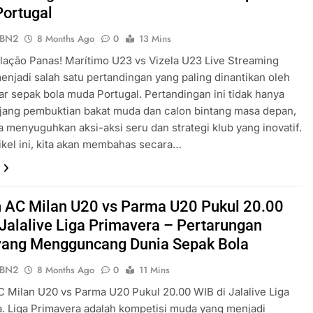
ortugal
ePBN2
8 Months Ago
0
13 Mins
lação Panas! Marítimo U23 vs Vizela U23 Live Streaming
menjadi salah satu pertandingan yang paling dinantikan oleh
 sepak bola muda Portugal. Pertandingan ini tidak hanya
jang pembuktian bakat muda dan calon bintang masa depan,
ga menyuguhkan aksi-aksi seru dan strategi klub yang inovatif.
ikel ini, kita akan membahas secara…
 AC Milan U20 vs Parma U20 Pukul 20.00
 Jalalive Liga Primavera – Pertarungan
ang Mengguncang Dunia Sepak Bola
ePBN2
8 Months Ago
0
11 Mins
 Milan U20 vs Parma U20 Pukul 20.00 WIB di Jalalive Liga
. Liga Primavera adalah kompetisi muda yang menjadi