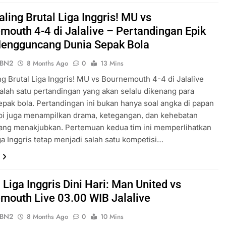
ling Brutal Liga Inggris! MU vs
mouth 4-4 di Jalalive – Pertandingan Epik
engguncang Dunia Sepak Bola
ePBN2
8 Months Ago
0
13 Mins
ng Brutal Liga Inggris! MU vs Bournemouth 4-4 di Jalalive
alah satu pertandingan yang akan selalu dikenang para
epak bola. Pertandingan ini bukan hanya soal angka di papan
api juga menampilkan drama, ketegangan, dan kehebatan
yang menakjubkan. Pertemuan kedua tim ini memperlihatkan
a Inggris tetap menjadi salah satu kompetisi…
Liga Inggris Dini Hari: Man United vs
mouth Live 03.00 WIB Jalalive
ePBN2
8 Months Ago
0
10 Mins