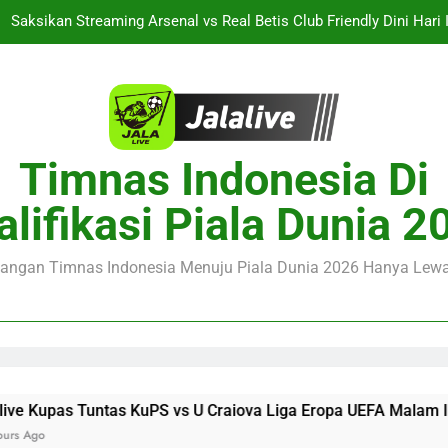
Saksikan Streaming Arsenal vs Real Betis Club Friendly Dini Hari
Jalalive Hadirkan Streaming AC Milan vs Inter Milan Club Friendly
Streaming Monaco vs Getafe Club Friendly Dini Hari Ini Pukul 01.0
Jalalive Kupas Tuntas KuPS vs U Craiova Liga Eropa UEFA Mala
Timnas Indonesia Di
Saksikan Streaming Arsenal vs Real Betis Club Friendly Dini Hari
alifikasi Piala Dunia 2
Jalalive Hadirkan Streaming AC Milan vs Inter Milan Club Friendly
juangan Timnas Indonesia Menuju Piala Dunia 2026 Hanya Lewat
s KuPS vs U Craiova Liga Eropa UEFA Malam Ini Pukul 22.00 WI