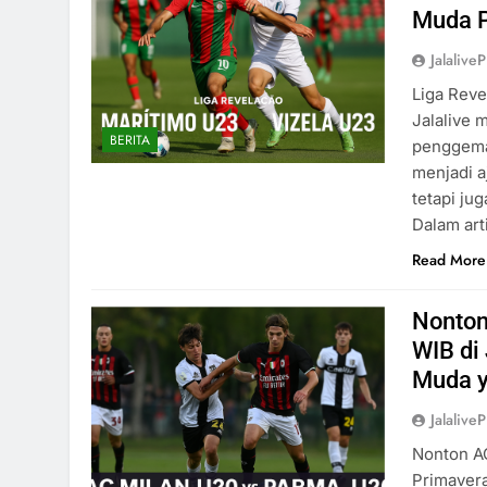
Muda P
Jalaliv
Liga Reve
Jalalive 
BERITA
penggemar
menjadi a
tetapi ju
Dalam art
Read More
Nonton
WIB di
Muda y
Jalaliv
Nonton AC
Primavera