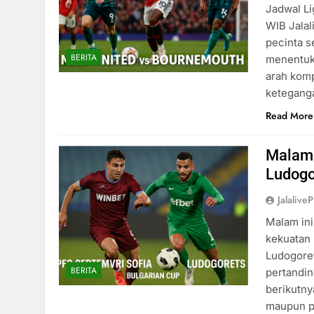
Jadwal Li
WIB Jalal
pecinta s
BERITA
menentuka
arah komp
keteganga
Read More
Malam I
Ludogo
Jalaliv
Malam ini
kekuatan
Ludogoret
BERITA
pertandin
berikutny
maupun p