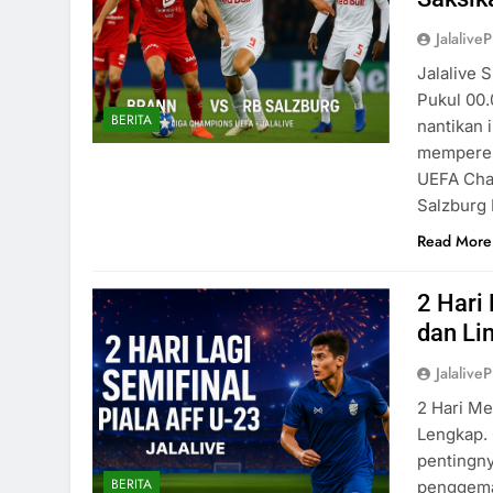
Jalaliv
Jalalive 
Pukul 00.
BERITA
nantikan 
memperebu
UEFA Cha
Salzburg
Read More
2 Hari
dan Li
Jalaliv
2 Hari Me
Lengkap.
pentingny
BERITA
penggemar