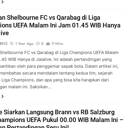
an Shelbourne FC vs Qarabag di Liga
ons UEFA Malam Ini Jam 01.45 WIB Hanya
live
ePBN2
1 Year Ago
0
9 Mins
 Shelbourne FC vs Qarabag di Liga Champions UEFA Malam
1.45 WIB Hanya di Jalalive. Ini adalah pertandingan yang
nantikan oleh para penggemar sepak bola. Dalam artikel ini,
 membahas secara mendalam tentang kedua tim, sejarah
 Liga Champions, dan apa yang bisa kita harapkan dari
gan malam ini. Saksikan…
ve Siarkan Langsung Brann vs RB Salzburg
hampions UEFA Pukul 00.00 WIB Malam Ini –
an Pertandingan Seru Ini!