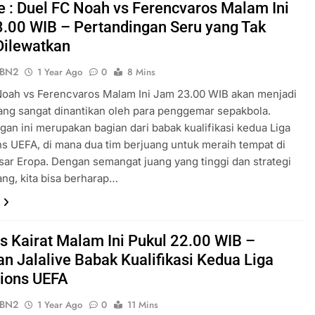
ve : Duel FC Noah vs Ferencvaros Malam Ini
.00 WIB – Pertandingan Seru yang Tak
Dilewatkan
ePBN2
1 Year Ago
0
8 Mins
Noah vs Ferencvaros Malam Ini Jam 23.00 WIB akan menjadi
ng sangat dinantikan oleh para penggemar sepakbola.
gan ini merupakan bagian dari babak kualifikasi kedua Liga
 UEFA, di mana dua tim berjuang untuk meraih tempat di
esar Eropa. Dengan semangat juang yang tinggi dan strategi
ng, kita bisa berharap…
s Kairat Malam Ini Pukul 22.00 WIB –
an Jalalive Babak Kualifikasi Kedua Liga
ions UEFA
ePBN2
1 Year Ago
0
11 Mins