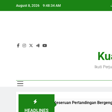
Skip
August 8, 2026
9:48:36 AM
to
content
Ku
Ikuti Per
uk Menikmati Keseruan Pertandingan Bergengsi Dunia
Du
1 D
HEADLINES