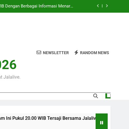
 WIB Dengan Berbagai Informasi Menarik
an Pramusim Dan Persiapan Kedua Tim
0 WIB di Jalalive untuk Menikmati Aksi
Dua Klub Eropa Penuh Prestise
ukul 22.00 WIB Melalui Jalalive Untuk
eseruan Pertandingan Bergengsi Dunia
00 WIB Tersaji Bersama Jalalive Dalam
Pertandingan Penuh Antusiasme
NEWSLETTER
RANDOM NEWS
 WIB Dengan Berbagai Informasi Menarik
026
an Pramusim Dan Persiapan Kedua Tim
0 WIB di Jalalive untuk Menikmati Aksi
Dua Klub Eropa Penuh Prestise
 Jalalive.
0 WIB Tersaji Bersama Jalalive Dalam Pertandingan Penuh An