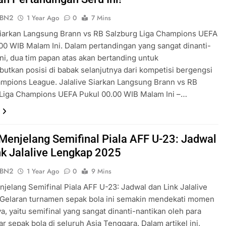
ePBN2
1 Year Ago
0
7 Mins
Siarkan Langsung Brann vs RB Salzburg Liga Champions UEFA
00 WIB Malam Ini. Dalam pertandingan yang sangat dinanti-
ini, dua tim papan atas akan bertanding untuk
tkan posisi di babak selanjutnya dari kompetisi bergengsi
mpions League. Jalalive Siarkan Langsung Brann vs RB
 Liga Champions UEFA Pukul 00.00 WIB Malam Ini –…
 Menjelang Semifinal Piala AFF U-23: Jadwal
nk Jalalive Lengkap 2025
ePBN2
1 Year Ago
0
9 Mins
njelang Semifinal Piala AFF U-23: Jadwal dan Link Jalalive
 Gelaran turnamen sepak bola ini semakin mendekati momen
a, yaitu semifinal yang sangat dinanti-nantikan oleh para
 sepak bola di seluruh Asia Tenggara. Dalam artikel ini,