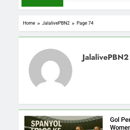
Home
JalalivePBN2
Page 74
JalalivePBN2
Gol Pe
Women’