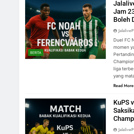
Jalali
Jam 23
Boleh 
Jalaliv
Duel FC 
momen ya
BERITA
Pertandin
Champions
liga terb
yang mata
Read More
KuPS v
Saksik
Champ
Jalaliv