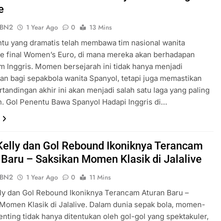
e
ePBN2
1 Year Ago
0
13 Mins
tu yang dramatis telah membawa tim nasional wanita
e final Women’s Euro, di mana mereka akan berhadapan
m Inggris. Momen bersejarah ini tidak hanya menjadi
n bagi sepakbola wanita Spanyol, tetapi juga memastikan
tandingan akhir ini akan menjadi salah satu laga yang paling
n. Gol Penentu Bawa Spanyol Hadapi Inggris di…
Kelly dan Gol Rebound Ikoniknya Terancam
 Baru – Saksikan Momen Klasik di Jalalive
ePBN2
1 Year Ago
0
11 Mins
ly dan Gol Rebound Ikoniknya Terancam Aturan Baru –
Momen Klasik di Jalalive. Dalam dunia sepak bola, momen-
ting tidak hanya ditentukan oleh gol-gol yang spektakuler,