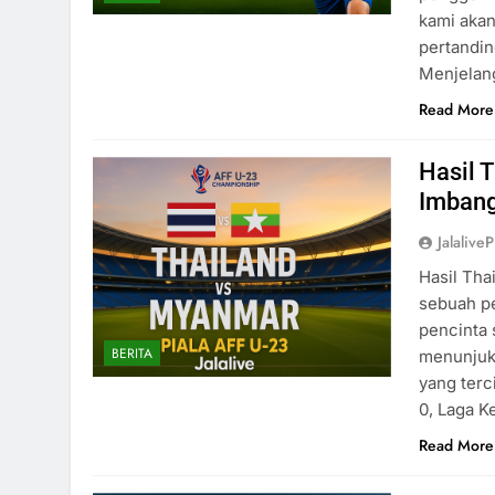
kami aka
pertandin
Menjela
Read More
Hasil 
Imbang
Jalaliv
Hasil Tha
sebuah pe
pencinta 
BERITA
menunjukk
yang terc
0, Laga K
Read More