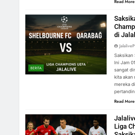
Read More
Saksik
Champi
di Jala
Jalaliv
Saksikan
Ini Jam 0
BERITA
sangat di
kita akan
mereka di
pertandin
Read More
Jalali
Liga C
Saksik