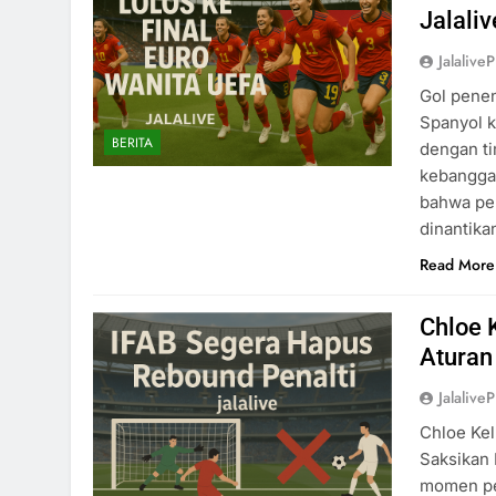
Jalaliv
Jalaliv
Gol penen
Spanyol k
BERITA
dengan ti
kebanggaa
bahwa per
dinantika
Read More
Chloe 
Aturan
Jalaliv
Chloe Kel
Saksikan 
momen pen