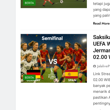
BERITA
tetapi ju
yang dap
yang pali
Read More
Saksik
UEFA W
Jerman
02.00 
Jalaliv
Link Str
BERITA
02.00 WIB
banyak pe
menarik d
pastikan
pentingn