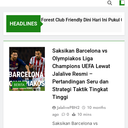
a vs Nottingham Forest Club Friendly Dini Hari Ini Pukul 02.
HEADLINES
Ago
Saksikan Barcelona vs
Olympiakos Liga
Champions UEFA Lewat
Jalalive Resmi –
Pertandingan Seru dan
BERITA
Strategi Taktik Tingkat
Tinggi
JalalivePBN2
10 months
ago
0
10 mins
Saksikan Barcelona vs