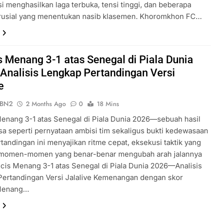
i menghasilkan laga terbuka, tensi tinggi, dan beberapa
usial yang menentukan nasib klasemen. Khoromkhon FC…
s Menang 3-1 atas Senegal di Piala Dunia
nalisis Lengkap Pertandingan Versi
e
ePBN2
2 Months Ago
0
18 Mins
enang 3-1 atas Senegal di Piala Dunia 2026—sebuah hasil
sa seperti pernyataan ambisi tim sekaligus bukti kedewasaan
ertandingan ini menyajikan ritme cepat, eksekusi taktik yang
n momen-momen yang benar-benar mengubah arah jalannya
ncis Menang 3-1 atas Senegal di Piala Dunia 2026—Analisis
Pertandingan Versi Jalalive Kemenangan dengan skor
 Menang…