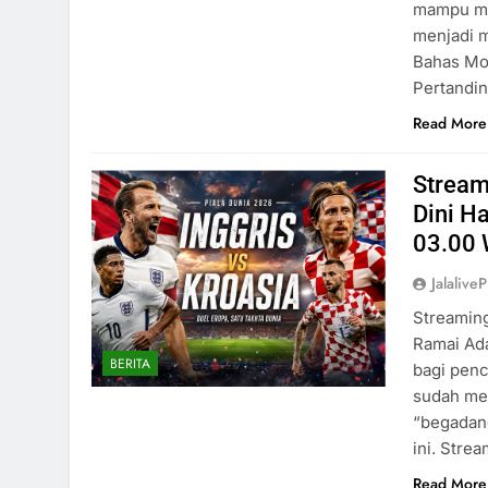
mampu me
menjadi m
Bahas Mo
Pertandi
Read More
Stream
Dini Ha
03.00 
Jalaliv
Streaming
Ramai Ada
BERITA
bagi penc
sudah men
“begadang
ini. Stre
Read More