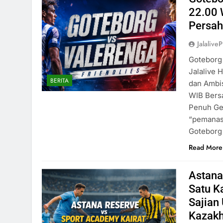
22.00 
Persah
Jalaliv
Goteborg 
Jalalive 
BERITA
dan Ambis
WIB Bersa
Penuh Ge
“pemanas
Goteborg
Read More
Astana
Satu K
Sajian
Kazakh