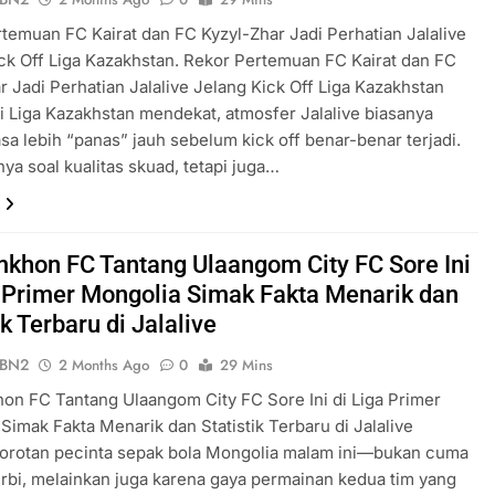
temuan FC Kairat dan FC Kyzyl-Zhar Jadi Perhatian Jalalive
ck Off Liga Kazakhstan. Rekor Pertemuan FC Kairat dan FC
r Jadi Perhatian Jalalive Jelang Kick Off Liga Kazakhstan
li Liga Kazakhstan mendekat, atmosfer Jalalive biasanya
asa lebih “panas” jauh sebelum kick off benar-benar terjadi.
ya soal kualitas skuad, tetapi juga…
khon FC Tantang Ulaangom City FC Sore Ini
a Primer Mongolia Simak Fakta Menarik dan
ik Terbaru di Jalalive
ePBN2
2 Months Ago
0
29 Mins
n FC Tantang Ulaangom City FC Sore Ini di Liga Primer
Simak Fakta Menarik dan Statistik Terbaru di Jalalive
sorotan pecinta sepak bola Mongolia malam ini—bukan cuma
rbi, melainkan juga karena gaya permainan kedua tim yang