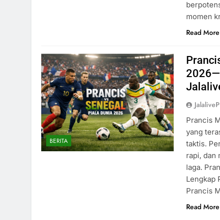
berpotens
momen kr
Read More
Pranci
2026—A
Jalaliv
Jalaliv
Prancis M
yang tera
BERITA
taktis. P
rapi, da
laga. Pra
Lengkap 
Prancis
Read More