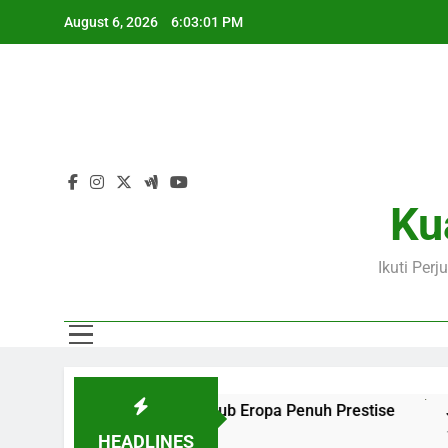
Skip
August 6, 2026
6:03:02 PM
to
content
Ku
Ikuti Per
ati Aksi Dua Klub Eropa Penuh Prestise
Jalalive Kupas 
14 Hours Ago
HEADLINES