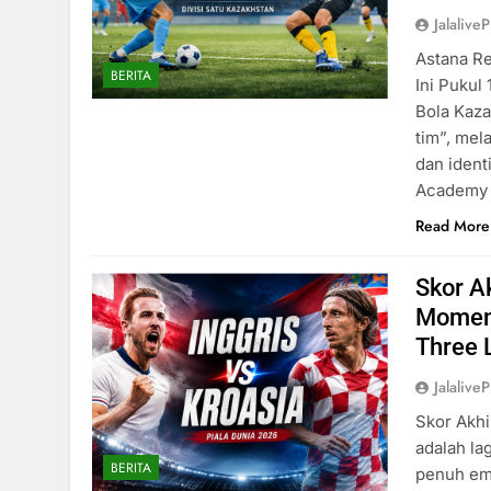
Jalaliv
Astana Re
BERITA
Ini Pukul
Bola Kaza
tim”, mel
dan ident
Academy K
Read More
Skor Ak
Momen 
Three 
Jalaliv
Skor Akhi
adalah la
BERITA
penuh emo