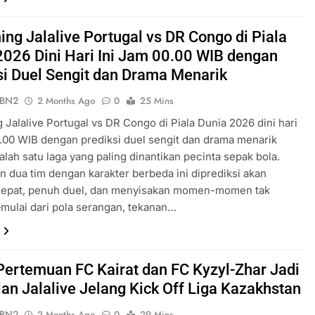
ing Jalalive Portugal vs DR Congo di Piala
2026 Dini Hari Ini Jam 00.00 WIB dengan
si Duel Sengit dan Drama Menarik
ePBN2
2 Months Ago
0
25 Mins
 Jalalive Portugal vs DR Congo di Piala Dunia 2026 dini hari
0.00 WIB dengan prediksi duel sengit dan drama menarik
alah satu laga yang paling dinantikan pecinta sepak bola.
 dua tim dengan karakter berbeda ini diprediksi akan
 cepat, penuh duel, dan menyisakan momen-momen tak
ulai dari pola serangan, tekanan…
Pertemuan FC Kairat dan FC Kyzyl-Zhar Jadi
ian Jalalive Jelang Kick Off Liga Kazakhstan
ePBN2
2 Months Ago
0
29 Mins