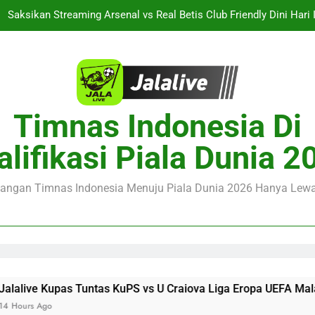
Saksikan Streaming Arsenal vs Real Betis Club Friendly Dini Hari
Jalalive Hadirkan Streaming AC Milan vs Inter Milan Club Friendly
Streaming Monaco vs Getafe Club Friendly Dini Hari Ini Pukul 01.0
Jalalive Kupas Tuntas KuPS vs U Craiova Liga Eropa UEFA Mala
Timnas Indonesia Di
Saksikan Streaming Arsenal vs Real Betis Club Friendly Dini Hari
alifikasi Piala Dunia 2
Jalalive Hadirkan Streaming AC Milan vs Inter Milan Club Friendly
juangan Timnas Indonesia Menuju Piala Dunia 2026 Hanya Lewat
Tuntas KuPS vs U Craiova Liga Eropa UEFA Malam Ini Pukul 22.