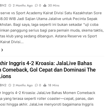
ePBN2
2 Months Ago
0
30 Mins
serve vs Sport Academy Kairat Divisi Satu Kazakhstan Sore
 18.00 WIB Jadi Sajian Utama Jalalive untuk Pecinta Sepak
khstan. Bagi saya, laga seperti ini bukan sekadar “uji coba
ainkan panggung serius bagi para pemain muda, skema taktis,
itas klub yang sedang dibangun. Astana Reserve vs Sport
airat Divisi…
hir Inggris 4-2 Kroasia: JalaLive Bahas
Comeback, Gol Cepat dan Dominasi The
Lions
ePBN2
2 Months Ago
0
18 Mins
r Inggris 4-2 Kroasia: JalaLive Bahas Momen Comeback
ga yang terasa seperti roller coaster—cepat, panas, dan
si hingga akhir. JalaLive menyoroti bagaimana Inggris