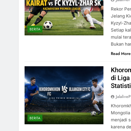
Rekor Per
Jelang Ki
Kyzyl-Zha
BERITA
Setiap ka
mulai ter
Bukan han
Read More
Khorom
di Lig
Statist
Jalaliv
Khoromkho
Mongolia 
BERITA
menjadi 
karena de