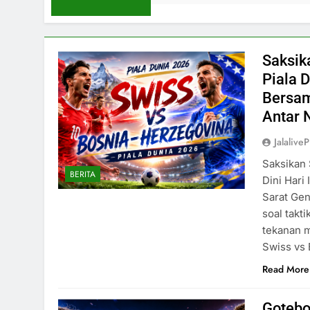
Saksik
Piala 
Bersam
Antar 
Jalaliv
Saksikan 
BERITA
Dini Hari
Sarat Gen
soal takti
tekanan m
Swiss vs 
Read More
Gotebo