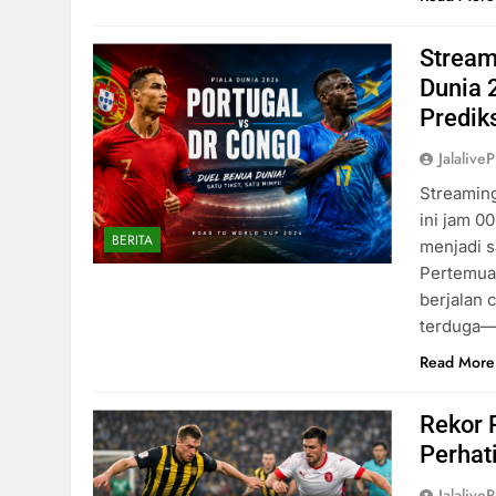
Stream
Dunia 
Predik
Jalaliv
Streaming
ini jam 0
BERITA
menjadi s
Pertemuan
berjalan
terduga—m
Read More
Rekor 
Perhat
Jalaliv