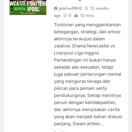
JalalivePBN2
12 months
BERITA
ago
0
12 mins
Tontonan yang menggambarkan
ketegangan, strategi, dan emosi
akhirnya terwujud dalam
Jalalive: Drama Newcastle vs
Liverpool Liga Inggris.
Pertandingan ini bukan hanya
sekadar adu kekuatan, tetapi
juga sebuah pertarungan mental
yang menguras tenaga dan
pikiran para pemain serta
pendukungnya. Setiap menitnya
penuh dengan ketidakpastian,
dan akhirnya menyisakan cerita
yang akan menjadi bahan diskusi
panjang. Dalam artikel…