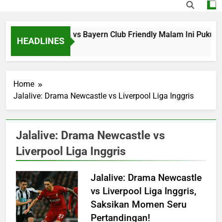
Jalalive Aston Villa vs Bayern Club Friendly Malam Ini Puk
HEADLINES
2 Hours Ago
Home
Jalalive: Drama Newcastle vs Liverpool Liga Inggris
Jalalive: Drama Newcastle vs
Liverpool Liga Inggris
Jalalive: Drama Newcastle
vs Liverpool Liga Inggris,
Saksikan Momen Seru
Pertandingan!