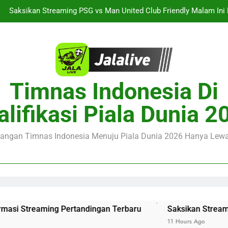
Menikmati K
Duel Singapura vs Indonesia Piala ASEAN Malam Ini Pukul 20.
Jalalive Aston Villa vs Bayern Club Friendly Malam Ini Pukul 19.00
Seputar Pertanding
rcelona vs Nottingham Forest Club Friendly Dini Hari Ini Pukul 02.0
Dengan Info
Timnas Indonesia Di
Saksikan Streaming PSG vs Man United Club Friendly Malam Ini P
Menikmati K
alifikasi Piala Dunia 2
Duel Singapura vs Indonesia Piala ASEAN Malam Ini Pukul 20.
Jalalive Aston Villa vs Bayern Club Friendly Malam Ini Pukul 19.00
juangan Timnas Indonesia Menuju Piala Dunia 2026 Hanya Lewat
Seputar Pertanding
 Streaming Pertandingan Terbaru
Saksikan Streaming PS
11 Hours Ago