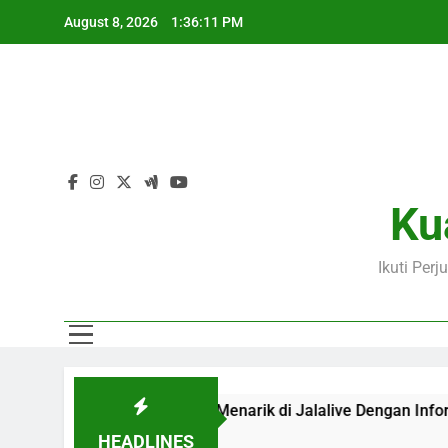
Skip
August 8, 2026
1:36:11 PM
to
content
Ba
Ku
Ikuti Per
l 02.00 WIB Menjadi Laga Menarik di Jalalive Dengan Informasi
HEADLINES