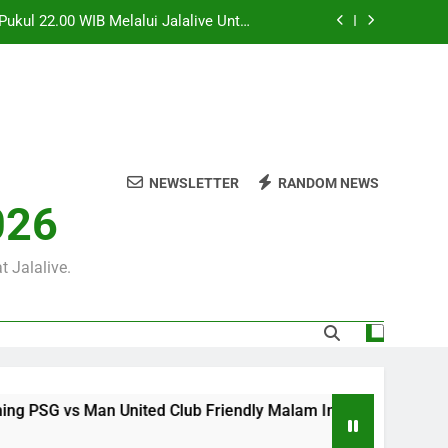
eseruan Pertandingan Bergengsi Dunia
00 WIB Tersaji Bersama Jalalive Dalam
Pertandingan Penuh Antusiasme
 WIB Dengan Berbagai Informasi Menarik
an Pramusim Dan Persiapan Kedua Tim
0 WIB Menjadi Laga Menarik di Jalalive
rmasi Streaming Pertandingan Terbaru
ukul 22.00 WIB Melalui Jalalive Untuk
NEWSLETTER
RANDOM NEWS
eseruan Pertandingan Bergengsi Dunia
026
00 WIB Tersaji Bersama Jalalive Dalam
Pertandingan Penuh Antusiasme
 WIB Dengan Berbagai Informasi Menarik
 Jalalive.
an Pramusim Dan Persiapan Kedua Tim
G vs Man United Club Friendly Malam Ini Pukul 22.00 WIB Mel