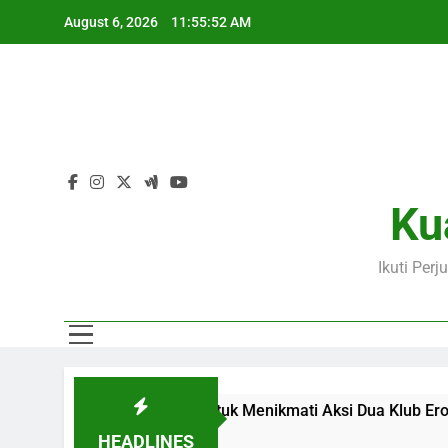
Skip
August 6, 2026
11:55:52 AM
to
content
Ku
Ikuti Per
 01.00 WIB di Jalalive untuk Menikmati Aksi Dua Klub Eropa Pe
HEADLINES