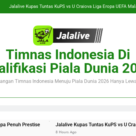
Jalalive Kupas Tuntas KuPS vs U Craiova Liga Eropa UEFA Mala
Saksikan Streaming Arsenal vs Real Betis Club Friendly Dini Hari
Jalalive Hadirkan Streaming AC Milan vs Inter Milan Club Friendly
Streaming Monaco vs Getafe Club Friendly Dini Hari Ini Pukul 01.0
Timnas Indonesia Di
Jalalive Kupas Tuntas KuPS vs U Craiova Liga Eropa UEFA Mala
alifikasi Piala Dunia 2
Saksikan Streaming Arsenal vs Real Betis Club Friendly Dini Hari
juangan Timnas Indonesia Menuju Piala Dunia 2026 Hanya Lewat
Jalalive Hadirkan Streaming AC Milan vs Inter Milan Club Friendly
nuh Prestise
Jalalive Kupas Tuntas KuPS vs U Craiova L
8 Hours Ago