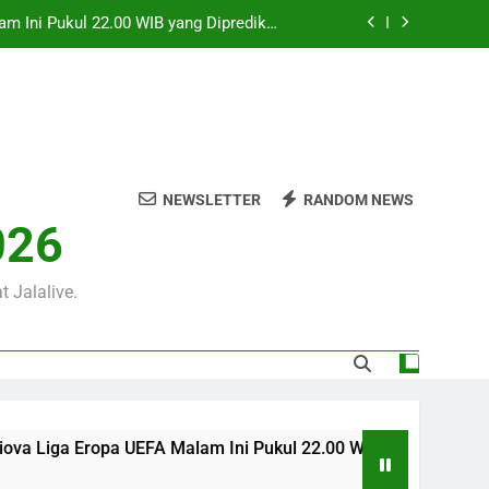
m Ini Pukul 22.00 WIB yang Diprediksi
Berjalan Dramatis
 Ini Pukul 01.30 WIB Bersama Jalalive –
Duel Menarik Dua Tim Besar Eropab
 Sore Ini Pukul 18.00 WIB dengan Akses
Mudah dan Kualitas Terbaik
0 WIB di Jalalive untuk Menikmati Aksi
Dua Klub Eropa Penuh Prestise
NEWSLETTER
RANDOM NEWS
m Ini Pukul 22.00 WIB yang Diprediksi
026
Berjalan Dramatis
 Ini Pukul 01.30 WIB Bersama Jalalive –
Duel Menarik Dua Tim Besar Eropab
 Jalalive.
 Sore Ini Pukul 18.00 WIB dengan Akses
Mudah dan Kualitas Terbaik
iga Eropa UEFA Malam Ini Pukul 22.00 WIB yang Diprediksi Ber