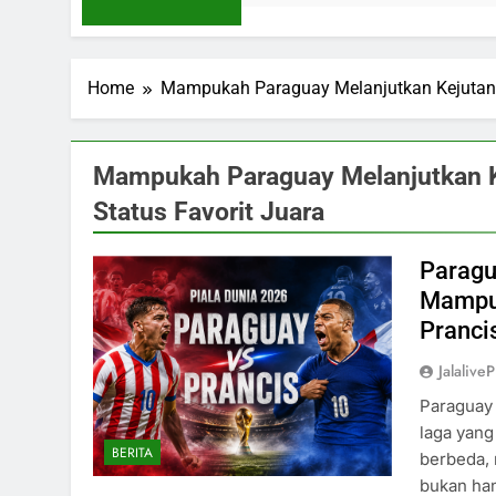
Home
Mampukah Paraguay Melanjutkan Kejutan a
Mampukah Paraguay Melanjutkan Ke
Status Favorit Juara
Paragu
Mampuk
Pranci
Jalaliv
Paraguay 
laga yang
BERITA
berbeda,
bukan han