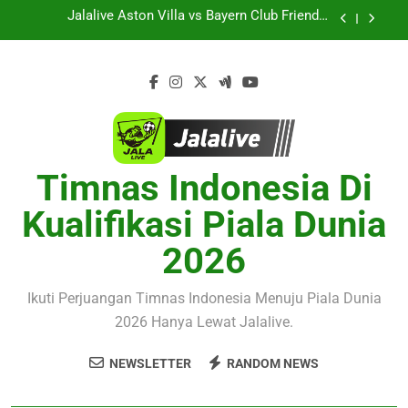
Malam Ini Pukul 19.00 WIB Dengan Berbagai
Skip
Informasi Menarik Seputar Pertandingan
Streaming Monaco vs Getafe Club Friendly Dini
Pramusim Dan Persiapan Kedua Tim
to
Hari Ini Pukul 01.00 WIB di Jalalive untuk
content
Menikmati Aksi Dua Klub Eropa Penuh Prestise
Jalalive Kupas Tuntas KuPS vs U Craiova Liga
Eropa UEFA Malam Ini Pukul 22.00 WIB yang
Diprediksi Berjalan Dramatis
Duel Singapura vs Indonesia Piala ASEAN Malam
Ini Pukul 20.00 WIB Tersaji Bersama Jalalive
Dalam Pertandingan Penuh Antusiasme
Jalalive Aston Villa vs Bayern Club Friendly
Malam Ini Pukul 19.00 WIB Dengan Berbagai
Timnas Indonesia Di
Informasi Menarik Seputar Pertandingan
Streaming Monaco vs Getafe Club Friendly Dini
Pramusim Dan Persiapan Kedua Tim
Hari Ini Pukul 01.00 WIB di Jalalive untuk
Kualifikasi Piala Dunia
Menikmati Aksi Dua Klub Eropa Penuh Prestise
Jalalive Kupas Tuntas KuPS vs U Craiova Liga
Eropa UEFA Malam Ini Pukul 22.00 WIB yang
2026
Diprediksi Berjalan Dramatis
Ikuti Perjuangan Timnas Indonesia Menuju Piala Dunia
2026 Hanya Lewat Jalalive.
NEWSLETTER
RANDOM NEWS