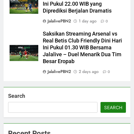
Ini Pukul 22.00 WIB yang
Diprediksi Berjalan Dramatis
JalalivePBN2
1 day ago
0
Saksikan Streaming Arsenal vs
Real Betis Club Friendly Dini Hari
Ini Pukul 01.30 WIB Bersama
Jalalive – Duel Menarik Dua Tim
Besar Eropab
JalalivePBN2
2 days ago
0
Search
SEARCH
Recent Posts