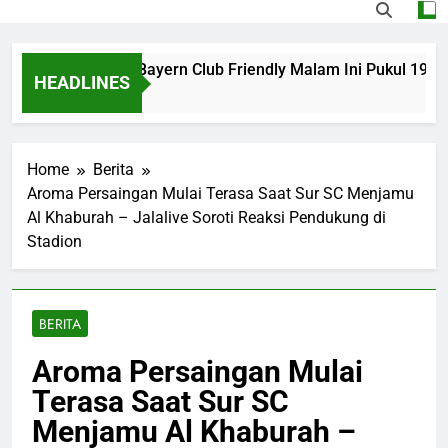
ve Aston Villa vs Bayern Club Friendly Malam Ini Pukul 19.0
HEADLINES
 Ago
Home
Berita
Aroma Persaingan Mulai Terasa Saat Sur SC Menjamu
Al Khaburah – Jalalive Soroti Reaksi Pendukung di
Stadion
BERITA
Aroma Persaingan Mulai
Terasa Saat Sur SC
Menjamu Al Khaburah –