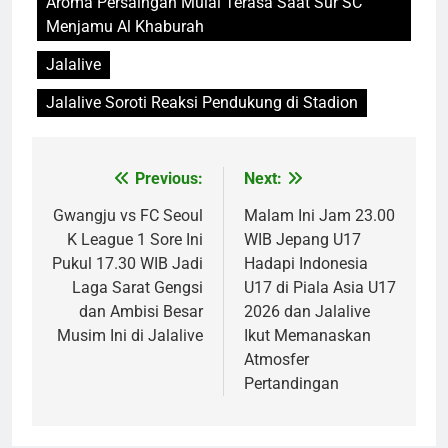
Aroma Persaingan Mulai Terasa Saat Sur SC
Menjamu Al Khaburah
Jalalive
Jalalive Soroti Reaksi Pendukung di Stadion
Previous:
Next:
Post
navigation
Gwangju vs FC Seoul
Malam Ini Jam 23.00
K League 1 Sore Ini
WIB Jepang U17
Pukul 17.30 WIB Jadi
Hadapi Indonesia
Laga Sarat Gengsi
U17 di Piala Asia U17
dan Ambisi Besar
2026 dan Jalalive
Musim Ini di Jalalive
Ikut Memanaskan
Atmosfer
Pertandingan