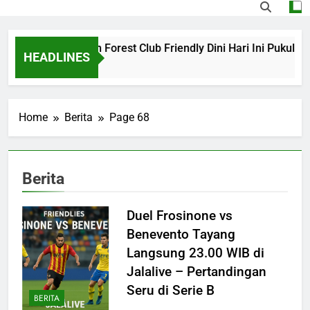
na vs Nottingham Forest Club Friendly Dini Hari Ini Pukul 02
HEADLINES
o
Home
Berita
Page 68
Berita
Duel Frosinone vs
Benevento Tayang
Langsung 23.00 WIB di
Jalalive – Pertandingan
Seru di Serie B
BERITA