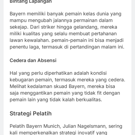
Bintang Lapangan
Bayern memiliki banyak pemain kelas dunia yang
mampu mengubah jalannya permainan dalam
sekejap. Dari striker hingga gelandang, mereka
miliki kualitas yang selalu membuat pertahanan
lawan kewalahan. pemain-pemain ini bisa menjadi
penentu laga, termasuk di pertandingan malam ini.
Cedera dan Absensi
Hal yang perlu diperhatikan adalah kondisi
kebugaran pemain, termasuk mereka yang cedera.
Melihat kedalaman skuad Bayern, mereka bisa
saja menggantikan pemain yang tidak fit dengan
pemain lain yang tidak kalah berkualitas.
Strategi Pelatih
Pelatih Bayern Munich, Julian Nagelsmann, sering
kali memperkenalkan strategi inovatif yang