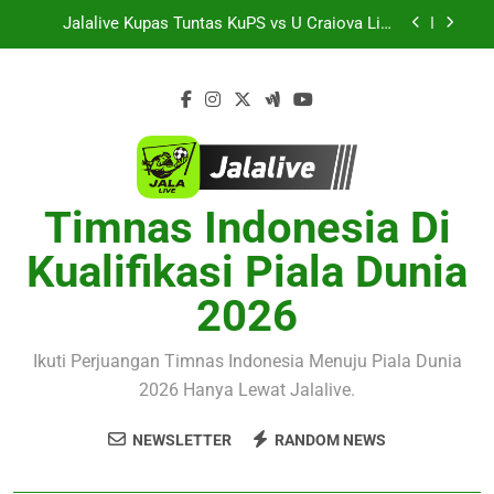
Skip
Menikmati Aksi Dua Klub Eropa Penuh Prestise
Jalalive Kupas Tuntas KuPS vs U Craiova Liga
to
Eropa UEFA Malam Ini Pukul 22.00 WIB yang
Diprediksi Berjalan Dramatis
content
Saksikan Streaming Arsenal vs Real Betis Club
Friendly Dini Hari Ini Pukul 01.30 WIB Bersama
Jalalive – Duel Menarik Dua Tim Besar Eropab
Jalalive Aston Villa vs Bayern Club Friendly
Malam Ini Pukul 19.00 WIB Dengan Berbagai
Informasi Menarik Seputar Pertandingan
Streaming Monaco vs Getafe Club Friendly Dini
Pramusim Dan Persiapan Kedua Tim
Hari Ini Pukul 01.00 WIB di Jalalive untuk
Menikmati Aksi Dua Klub Eropa Penuh Prestise
Timnas Indonesia Di
Jalalive Kupas Tuntas KuPS vs U Craiova Liga
Eropa UEFA Malam Ini Pukul 22.00 WIB yang
Diprediksi Berjalan Dramatis
Kualifikasi Piala Dunia
Saksikan Streaming Arsenal vs Real Betis Club
Friendly Dini Hari Ini Pukul 01.30 WIB Bersama
2026
Jalalive – Duel Menarik Dua Tim Besar Eropab
Ikuti Perjuangan Timnas Indonesia Menuju Piala Dunia
2026 Hanya Lewat Jalalive.
NEWSLETTER
RANDOM NEWS