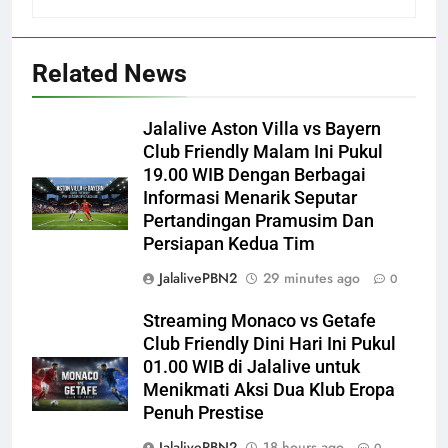
Related News
Jalalive Aston Villa vs Bayern
Club Friendly Malam Ini Pukul
19.00 WIB Dengan Berbagai
Informasi Menarik Seputar
Pertandingan Pramusim Dan
Persiapan Kedua Tim
JalalivePBN2
29 minutes ago
0
Streaming Monaco vs Getafe
Club Friendly Dini Hari Ini Pukul
01.00 WIB di Jalalive untuk
Menikmati Aksi Dua Klub Eropa
Penuh Prestise
JalalivePBN2
18 hours ago
0