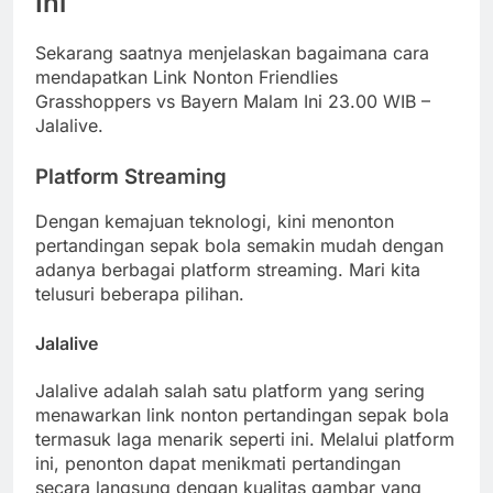
Ini
Sekarang saatnya menjelaskan bagaimana cara
mendapatkan Link Nonton Friendlies
Grasshoppers vs Bayern Malam Ini 23.00 WIB –
Jalalive.
Platform Streaming
Dengan kemajuan teknologi, kini menonton
pertandingan sepak bola semakin mudah dengan
adanya berbagai platform streaming. Mari kita
telusuri beberapa pilihan.
Jalalive
Jalalive adalah salah satu platform yang sering
menawarkan link nonton pertandingan sepak bola
termasuk laga menarik seperti ini. Melalui platform
ini, penonton dapat menikmati pertandingan
secara langsung dengan kualitas gambar yang