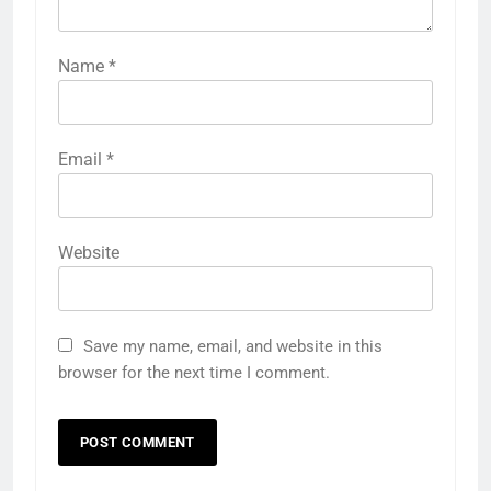
Name
*
Email
*
Website
Save my name, email, and website in this
browser for the next time I comment.