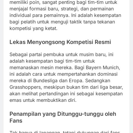
memiliki poin, sangat penting bagi tim-tim untuk
menjajal formasi baru, strategi, dan permainan
individual para pemainnya. Ini adalah kesempatan
bagi pelatih untuk menguji taktik tanpa tekanan
kompetisi yang ketat.
Lekas Menyongsong Kompetisi Resmi
Sebagai partai pembuka untuk musim baru, ini
adalah kesempatan bagi tim-tim untuk
memanaskan mesin mereka. Bagi Bayern Munich,
ini adalah cara untuk mempertahankan dominasi
mereka di Bundesliga dan Eropa. Sedangkan
Grasshoppers, meskipun bukan tim dari liga besar,
akan melihat pertandingan ini sebagai kesempatan
emas untuk membuktikan diri.
Penampilan yang Ditunggu-tunggu oleh
Fans
Tak hanya di lapangan, tetapi dukungan dari fans