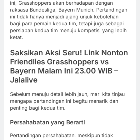
ini, Grasshoppers akan berhadapan dengan
raksasa Bundesliga, Bayern Munich. Pertandingan
ini tidak hanya menjadi ajang unjuk kebolehan
bagi para pemain kedua tim, tetapi juga sebagai
persiapan kedua tim menuju kompetisi yang lebih
ketat.
Saksikan Aksi Seru! Link Nonton
Friendlies Grasshoppers vs
Bayern Malam Ini 23.00 WIB –
Jalalive
Sebelum menuju detail lebih jauh, mari kita tinjau
mengapa pertandingan ini begitu menarik dan
penting bagi kedua tim.
Persahabatan yang Berarti
Pertandingan persahabatan, meskipun tidak