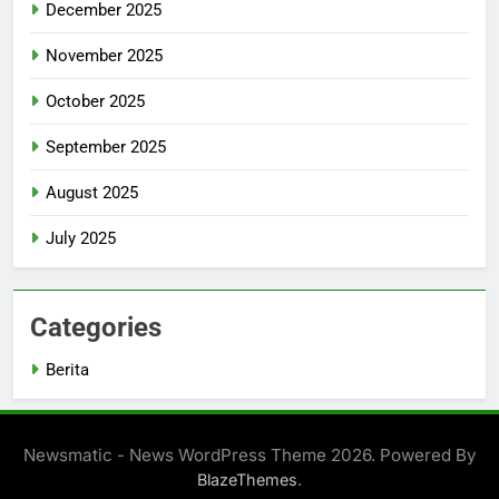
December 2025
November 2025
October 2025
September 2025
August 2025
July 2025
Categories
Berita
Newsmatic - News WordPress Theme 2026. Powered By
.
BlazeThemes