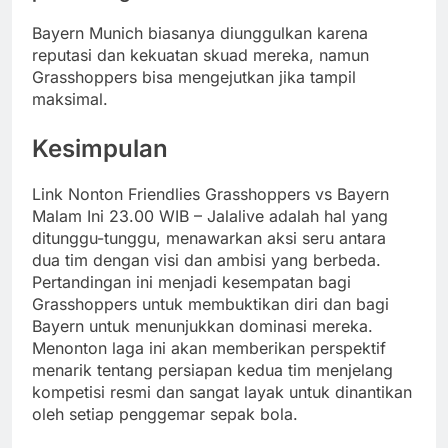
Bayern Munich biasanya diunggulkan karena
reputasi dan kekuatan skuad mereka, namun
Grasshoppers bisa mengejutkan jika tampil
maksimal.
Kesimpulan
Link Nonton Friendlies Grasshoppers vs Bayern
Malam Ini 23.00 WIB – Jalalive adalah hal yang
ditunggu-tunggu, menawarkan aksi seru antara
dua tim dengan visi dan ambisi yang berbeda.
Pertandingan ini menjadi kesempatan bagi
Grasshoppers untuk membuktikan diri dan bagi
Bayern untuk menunjukkan dominasi mereka.
Menonton laga ini akan memberikan perspektif
menarik tentang persiapan kedua tim menjelang
kompetisi resmi dan sangat layak untuk dinantikan
oleh setiap penggemar sepak bola.