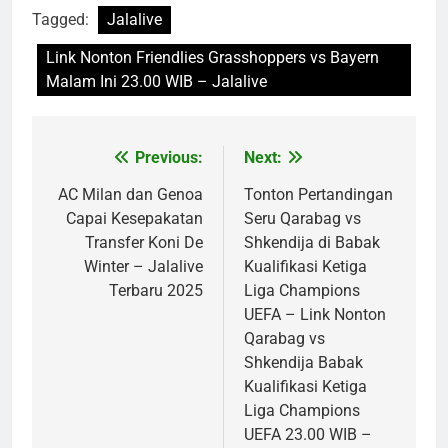
Tagged:
Jalalive
Link Nonton Friendlies Grasshoppers vs Bayern
Malam Ini 23.00 WIB – Jalalive
Previous:
Next:
Post
navigation
AC Milan dan Genoa
Tonton Pertandingan
Capai Kesepakatan
Seru Qarabag vs
Transfer Koni De
Shkendija di Babak
Winter – Jalalive
Kualifikasi Ketiga
Terbaru 2025
Liga Champions
UEFA – Link Nonton
Qarabag vs
Shkendija Babak
Kualifikasi Ketiga
Liga Champions
UEFA 23.00 WIB –