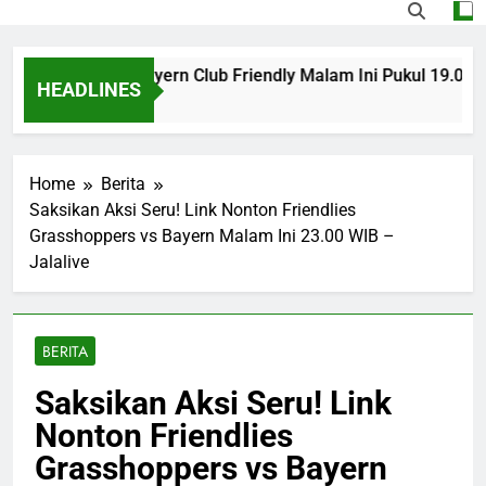
 Aston Villa vs Bayern Club Friendly Malam Ini Pukul 19.00 
HEADLINES
 Ago
Home
Berita
Saksikan Aksi Seru! Link Nonton Friendlies
Grasshoppers vs Bayern Malam Ini 23.00 WIB –
Jalalive
BERITA
Saksikan Aksi Seru! Link
Nonton Friendlies
Grasshoppers vs Bayern