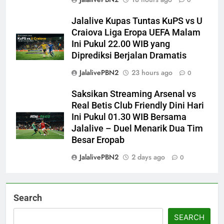
Jalalive Kupas Tuntas KuPS vs U
Craiova Liga Eropa UEFA Malam
Ini Pukul 22.00 WIB yang
Diprediksi Berjalan Dramatis
JalalivePBN2
23 hours ago
0
Saksikan Streaming Arsenal vs
Real Betis Club Friendly Dini Hari
Ini Pukul 01.30 WIB Bersama
Jalalive – Duel Menarik Dua Tim
Besar Eropab
JalalivePBN2
2 days ago
0
Search
SEARCH