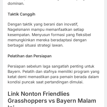
dominan.
Taktik Canggih
Dengan taktik yang berani dan inovatif,
Nagelsmann mampu memanfaatkan setiap
kesempatan. Menyusun formasi yang fleksibel
memungkinkan mereka beradaptasi dengan
berbagai situasi strategi lawan.
Pelatihan dan Persiapan
Persiapan sebelum laga sangatlah penting untuk
Bayern. Pelatih dan stafnya memiliki program yang
ketat demi memastikan para pemain berada dalam
kondisi puncak saat pertandingan dimulai.
Link Nonton Friendlies
Grasshoppers vs Bayern Malam