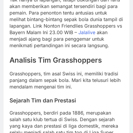
akan memberikan semangat tersendiri bagi para
pemain. Para penonton tentu antusias untuk
melihat bintang-bintang sepak bola dunia tampil di
lapangan. Link Nonton Friendlies Grasshoppers vs
Bayern Malam Ini 23.00 WIB –
Jalalive
akan
menjadi ajang bagi para penggemar untuk
menikmati pertandingan ini secara langsung.
Analisis Tim Grasshoppers
Grasshoppers, tim asal Swiss ini, memiliki tradisi
panjang dalam sepak bola. Mari kita telusuri lebih
mendalam mengenai tim ini.
Sejarah Tim dan Prestasi
Grasshoppers, berdiri pada 1886, merupakan
salah satu klub tertua di Swiss. Dengan sejarah
yang kaya dan prestasi di liga domestik, mereka
selalu menjadi salah satu tim top di Liga Super