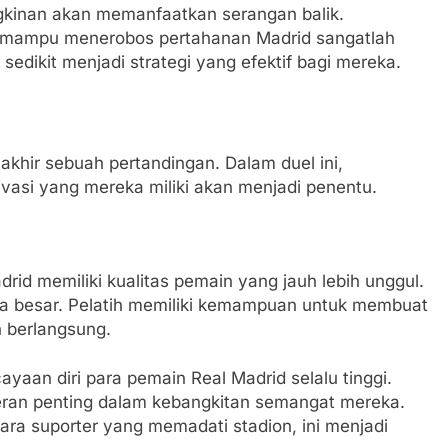
gkinan akan memanfaatkan serangan balik.
 mampu menerobos pertahanan Madrid sangatlah
 sedikit menjadi strategi yang efektif bagi mereka.
khir sebuah pertandingan. Dalam duel ini,
vasi yang mereka miliki akan menjadi penentu.
drid memiliki kualitas pemain yang jauh lebih unggul.
ga besar. Pelatih memiliki kemampuan untuk membuat
 berlangsung.
ayaan diri para pemain Real Madrid selalu tinggi.
ran penting dalam kebangkitan semangat mereka.
ra suporter yang memadati stadion, ini menjadi