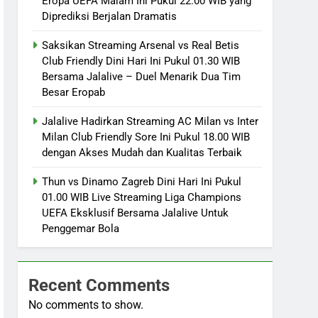
Eropa UEFA Malam Ini Pukul 22.00 WIB yang
Diprediksi Berjalan Dramatis
Saksikan Streaming Arsenal vs Real Betis
Club Friendly Dini Hari Ini Pukul 01.30 WIB
Bersama Jalalive – Duel Menarik Dua Tim
Besar Eropab
Jalalive Hadirkan Streaming AC Milan vs Inter
Milan Club Friendly Sore Ini Pukul 18.00 WIB
dengan Akses Mudah dan Kualitas Terbaik
Thun vs Dinamo Zagreb Dini Hari Ini Pukul
01.00 WIB Live Streaming Liga Champions
UEFA Eksklusif Bersama Jalalive Untuk
Penggemar Bola
Recent Comments
No comments to show.