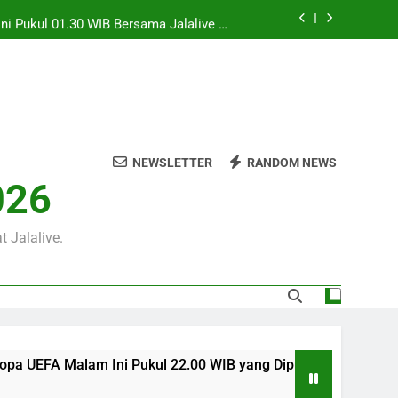
 Ini Pukul 01.30 WIB Bersama Jalalive –
Duel Menarik Dua Tim Besar Eropab
 Sore Ini Pukul 18.00 WIB dengan Akses
Mudah dan Kualitas Terbaik
0 WIB di Jalalive untuk Menikmati Aksi
Dua Klub Eropa Penuh Prestise
m Ini Pukul 22.00 WIB yang Diprediksi
Berjalan Dramatis
NEWSLETTER
RANDOM NEWS
 Ini Pukul 01.30 WIB Bersama Jalalive –
026
Duel Menarik Dua Tim Besar Eropab
 Sore Ini Pukul 18.00 WIB dengan Akses
Mudah dan Kualitas Terbaik
 Jalalive.
ni Pukul 22.00 WIB yang Diprediksi Berjalan Dramatis
S
1