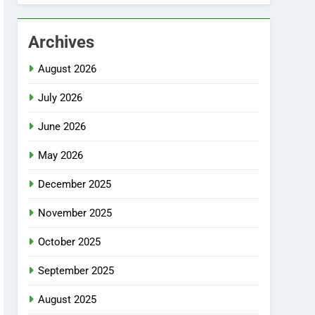
Archives
August 2026
July 2026
June 2026
May 2026
December 2025
November 2025
October 2025
September 2025
August 2025