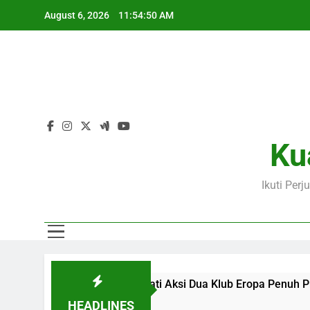
Skip
August 6, 2026
11:54:51 AM
to
content
Ku
Ikuti Per
 untuk Menikmati Aksi Dua Klub Eropa Penuh Prestise
Jal
8 Ho
HEADLINES