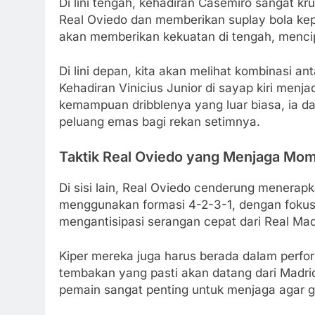
Di lini tengah, kehadiran Casemiro sangat kr
Real Oviedo dan memberikan suplay bola kep
akan memberikan kekuatan di tengah, mencipta
Di lini depan, kita akan melihat kombinasi an
Kehadiran Vinicius Junior di sayap kiri menja
kemampuan dribblenya yang luar biasa, ia 
peluang emas bagi rekan setimnya.
Taktik Real Oviedo yang Menjaga Mo
Di sisi lain, Real Oviedo cenderung menerapk
menggunakan formasi 4-2-3-1, dengan fokus p
mengantisipasi serangan cepat dari Real Mad
Kiper mereka juga harus berada dalam perf
tembakan yang pasti akan datang dari Madrid. 
pemain sangat penting untuk menjaga agar 