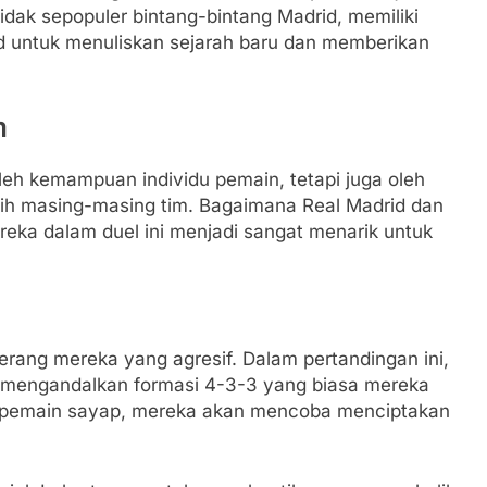
ak sepopuler bintang-bintang Madrid, memiliki
d untuk menuliskan sejarah baru dan memberikan
m
leh kemampuan individu pemain, tetapi juga oleh
latih masing-masing tim. Bagaimana Real Madrid dan
ka dalam duel ini menjadi sangat menarik untuk
rang mereka yang agresif. Dalam pertandingan ini,
e mengandalkan formasi 4-3-3 yang biasa mereka
pemain sayap, mereka akan mencoba menciptakan