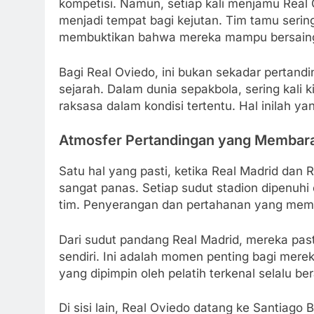
kompetisi. Namun, setiap kali menjamu Real O
menjadi tempat bagi kejutan. Tim tamu serin
membuktikan bahwa mereka mampu bersaing 
Bagi Real Oviedo, ini bukan sekadar pertand
sejarah. Dalam dunia sepakbola, sering kali 
raksasa dalam kondisi tertentu. Hal inilah ya
Atmosfer Pertandingan yang Membar
Satu hal yang pasti, ketika Real Madrid dan 
sangat panas. Setiap sudut stadion dipenuhi
tim. Penyerangan dan pertahanan yang memuka
Dari sudut pandang Real Madrid, mereka pas
sendiri. Ini adalah momen penting bagi mere
yang dipimpin oleh pelatih terkenal selalu b
Di sisi lain, Real Oviedo datang ke Santiag