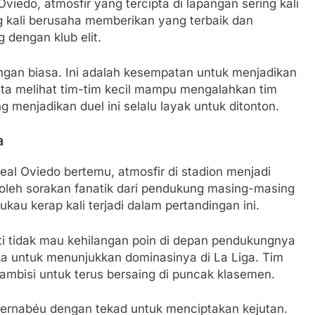
viedo, atmosfir yang tercipta di lapangan sering kali
g kali berusaha memberikan yang terbaik dan
dengan klub elit.
ingan biasa. Ini adalah kesempatan untuk menjadikan
kita melihat tim-tim kecil mampu mengalahkan tim
ng menjadikan duel ini selalu layak untuk ditonton.
a
Real Oviedo bertemu, atmosfir di stadion menjadi
 oleh sorakan fanatik dari pendukung masing-masing
u kerap kali terjadi dalam pertandingan ini.
ti tidak mau kehilangan poin di depan pendukungnya
ka untuk menunjukkan dominasinya di La Liga. Tim
erambisi untuk terus bersaing di puncak klasemen.
o Bernabéu dengan tekad untuk menciptakan kejutan.