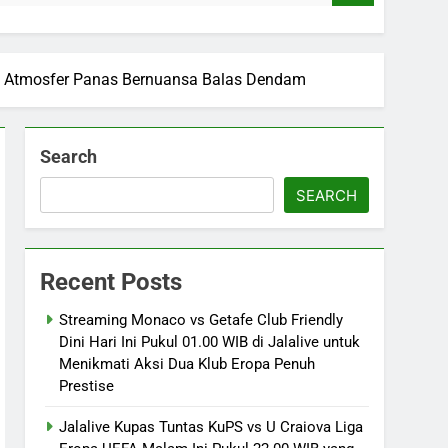
rkan Atmosfer Panas Bernuansa Balas Dendam
Search
SEARCH
Recent Posts
Streaming Monaco vs Getafe Club Friendly
Dini Hari Ini Pukul 01.00 WIB di Jalalive untuk
Menikmati Aksi Dua Klub Eropa Penuh
Prestise
Jalalive Kupas Tuntas KuPS vs U Craiova Liga