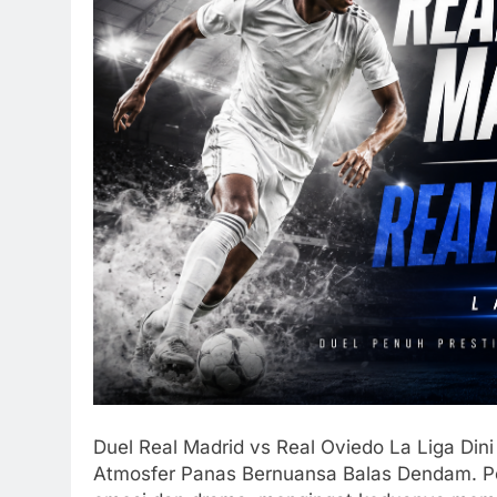
Duel Real Madrid vs Real Oviedo La Liga Dini
Atmosfer Panas Bernuansa Balas Dendam. Pe