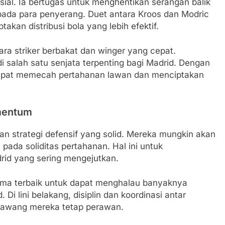
usial. Ia bertugas untuk menghentikan serangan balik
ada para penyerang. Duet antara Kroos dan Modric
kan distribusi bola yang lebih efektif.
tara striker berbakat dan winger yang cepat.
di salah satu senjata terpenting bagi Madrid. Dengan
dapat memecah pertahanan lawan dan menciptakan
mentum
an strategi defensif yang solid. Mereka mungkin akan
ada soliditas pertahanan. Hal ini untuk
rid yang sering mengejutkan.
orma terbaik untuk dapat menghalau banyaknya
Di lini belakang, disiplin dan koordinasi antar
gawang mereka tetap perawan.