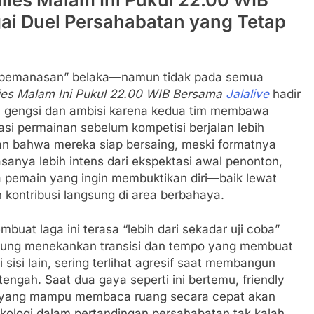
gai Duel Persahabatan yang Tetap
 “pemanasan” belaka—namun tidak pada semua
lies Malam Ini Pukul 22.00 WIB Bersama
Jalalive
hadir
h gengsi dan ambisi karena kedua tim membawa
asi permainan sebelum kompetisi berjalan lebih
kan bahwa mereka siap bersaing, meski formatnya
iasanya lebih intens dari ekspektasi awal penonton,
 pemain yang ingin membuktikan diri—baik lewat
 kontribusi langsung di area berbahaya.
buat laga ini terasa “lebih dari sekadar uji coba”
erung menekankan transisi dan tempo yang membuat
 sisi lain, sering terlihat agresif saat membangun
ngah. Saat dua gaya seperti ini bertemu, friendly
un yang mampu membaca ruang secara cepat akan
kologi dalam pertandingan persahabatan tak kalah