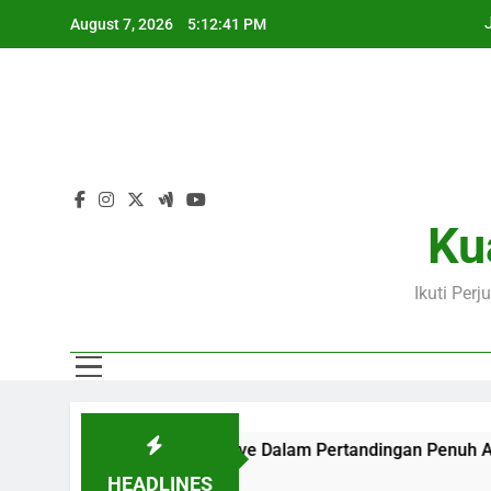
Skip
August 7, 2026
5:12:42 PM
to
content
Ku
Ikuti Per
 Bersama Jalalive Dalam Pertandingan Penuh Antusiasme
HEADLINES