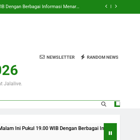
0 WIB di Jalalive untuk Menikmati Aksi
Dua Klub Eropa Penuh Prestise
m Ini Pukul 22.00 WIB yang Diprediksi
Berjalan Dramatis
00 WIB Tersaji Bersama Jalalive Dalam
Pertandingan Penuh Antusiasme
 WIB Dengan Berbagai Informasi Menarik
an Pramusim Dan Persiapan Kedua Tim
NEWSLETTER
RANDOM NEWS
0 WIB di Jalalive untuk Menikmati Aksi
026
Dua Klub Eropa Penuh Prestise
m Ini Pukul 22.00 WIB yang Diprediksi
Berjalan Dramatis
 Jalalive.
ul 19.00 WIB Dengan Berbagai Informasi Menarik Seputar Pert