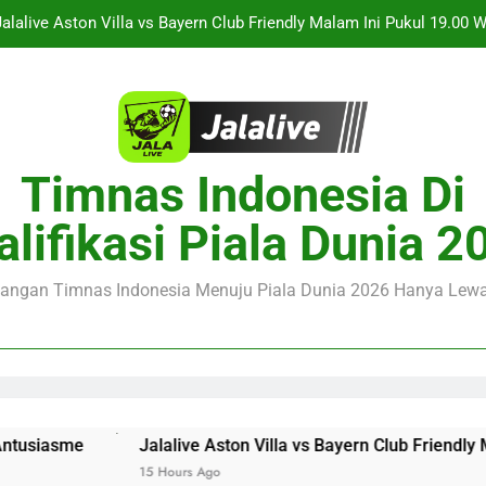
Streaming Monaco vs Getafe Club Friendly Dini Hari Ini Pukul 01.0
Jalalive Kupas Tuntas KuPS vs U Craiova Liga Eropa UEFA Mala
Duel Singapura vs Indonesia Piala ASEAN Malam Ini Pukul 20.
Jalalive Aston Villa vs Bayern Club Friendly Malam Ini Pukul 19.00
Timnas Indonesia Di
Seputar Pertanding
Streaming Monaco vs Getafe Club Friendly Dini Hari Ini Pukul 01.0
alifikasi Piala Dunia 2
Jalalive Kupas Tuntas KuPS vs U Craiova Liga Eropa UEFA Mala
juangan Timnas Indonesia Menuju Piala Dunia 2026 Hanya Lewat
Jalalive Aston Villa vs Bayern Club Friendly Malam Ini Puk
15 Hours Ago