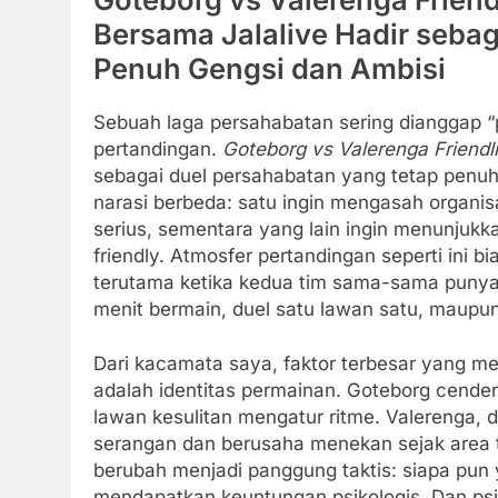
Bersama Jalalive Hadir seba
Penuh Gengsi dan Ambisi
Sebuah laga persahabatan sering dianggap
pertandingan.
Goteborg vs Valerenga Friend
sebagai duel persahabatan yang tetap penu
narasi berbeda: satu ingin mengasah organis
serius, sementara yang lain ingin menunjuk
friendly. Atmosfer pertandingan seperti ini b
terutama ketika kedua tim sama-sama punya
menit bermain, duel satu lawan satu, maupun
Dari kacamata saya, faktor terbesar yang mem
adalah identitas permainan. Goteborg cend
lawan kesulitan mengatur ritme. Valerenga, di
serangan dan berusaha menekan sejak area te
berubah menjadi panggung taktis: siapa p
mendapatkan keuntungan psikologis. Dan psi