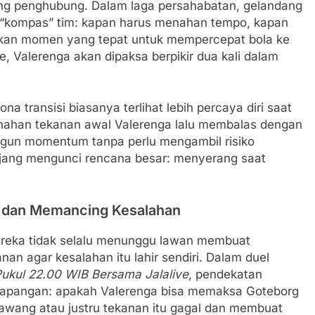
ang penghubung. Dalam laga persahabatan, gelandang
i “kompas” tim: kapan harus menahan tempo, kapan
kan momen yang tepat untuk mempercepat bola ke
 Valerenga akan dipaksa berpikir dua kali dalam
a transisi biasanya terlihat lebih percaya diri saat
enahan tekanan awal Valerenga lalu membalas dengan
gun momentum tanpa perlu mengambil risiko
i ajang mengunci rencana besar: menyerang saat
n dan Memancing Kesalahan
ereka tidak selalu menunggu lawan membuat
an agar kesalahan itu lahir sendiri. Dalam duel
Pukul 22.00 WIB Bersama Jalalive
, pendekatan
lapangan: apakah Valerenga bisa memaksa Goteborg
gawang atau justru tekanan itu gagal dan membuat