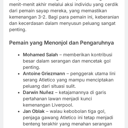
menit-menit akhir melalui aksi individu yang cerdik
dari pemain sayap mereka, yang memastikan
kemenangan 3-2. Bagi para pemain ini, keberanian
dan kecerdasan dalam menyusun peluang sangat
penting.
Pemain yang Menonjol dan Pengaruhnya
Mohamed Salah
– memberikan kontribusi
besar dalam serangan dan mencetak gol
penting.
Antoine Griezmann
– penggerak utama lini
serang Atletico yang mampu menciptakan
peluang dari situasi sulit.
Darwin Nuñez
– ketajamannya di garis
pertahanan lawan menjadi kunci
kemenangan Liverpool.
Jan Oblak
– walau kebobolan tiga gol,
penjaga gawang Atletico ini tetap menjadi
benteng terakhir yang menahan serangan