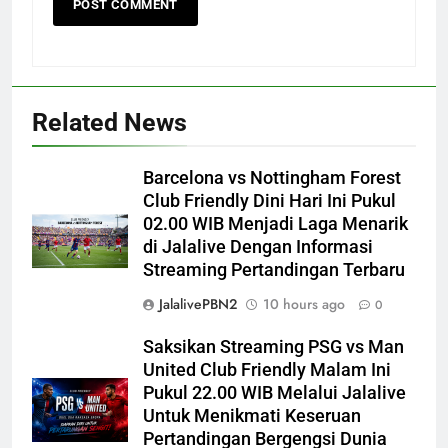
Related News
Barcelona vs Nottingham Forest
Club Friendly Dini Hari Ini Pukul
02.00 WIB Menjadi Laga Menarik
di Jalalive Dengan Informasi
Streaming Pertandingan Terbaru
JalalivePBN2
10 hours ago
0
Saksikan Streaming PSG vs Man
United Club Friendly Malam Ini
Pukul 22.00 WIB Melalui Jalalive
Untuk Menikmati Keseruan
Pertandingan Bergengsi Dunia