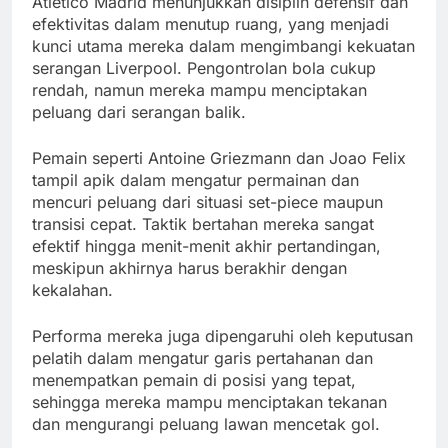
Atletico Madrid menunjukkan disiplin defensif dan
efektivitas dalam menutup ruang, yang menjadi
kunci utama mereka dalam mengimbangi kekuatan
serangan Liverpool. Pengontrolan bola cukup
rendah, namun mereka mampu menciptakan
peluang dari serangan balik.
Pemain seperti Antoine Griezmann dan Joao Felix
tampil apik dalam mengatur permainan dan
mencuri peluang dari situasi set-piece maupun
transisi cepat. Taktik bertahan mereka sangat
efektif hingga menit-menit akhir pertandingan,
meskipun akhirnya harus berakhir dengan
kekalahan.
Performa mereka juga dipengaruhi oleh keputusan
pelatih dalam mengatur garis pertahanan dan
menempatkan pemain di posisi yang tepat,
sehingga mereka mampu menciptakan tekanan
dan mengurangi peluang lawan mencetak gol.