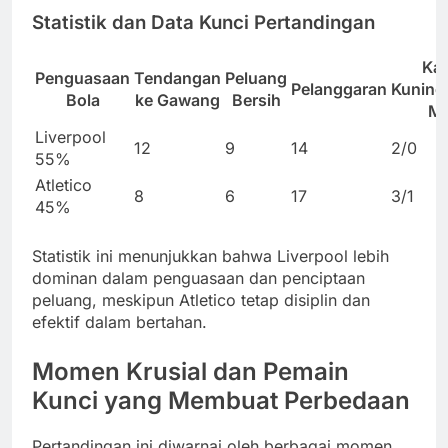
Statistik dan Data Kunci Pertandingan
Kar
Penguasaan
Tendangan
Peluang
Pelanggaran
Kuning
Bola
ke Gawang
Bersih
Ma
Liverpool
12
9
14
2/0
55%
Atletico
8
6
17
3/1
45%
Statistik ini menunjukkan bahwa Liverpool lebih
dominan dalam penguasaan dan penciptaan
peluang, meskipun Atletico tetap disiplin dan
efektif dalam bertahan.
Momen Krusial dan Pemain
Kunci yang Membuat Perbedaan
Pertandingan ini diwarnai oleh berbagai momen