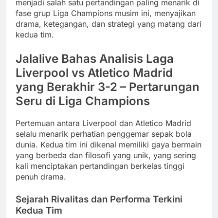
menjadi salah satu pertandingan paling menarik di
fase grup Liga Champions musim ini, menyajikan
drama, ketegangan, dan strategi yang matang dari
kedua tim.
Jalalive Bahas Analisis Laga
Liverpool vs Atletico Madrid
yang Berakhir 3-2 – Pertarungan
Seru di Liga Champions
Pertemuan antara Liverpool dan Atletico Madrid
selalu menarik perhatian penggemar sepak bola
dunia. Kedua tim ini dikenal memiliki gaya bermain
yang berbeda dan filosofi yang unik, yang sering
kali menciptakan pertandingan berkelas tinggi
penuh drama.
Sejarah Rivalitas dan Performa Terkini
Kedua Tim