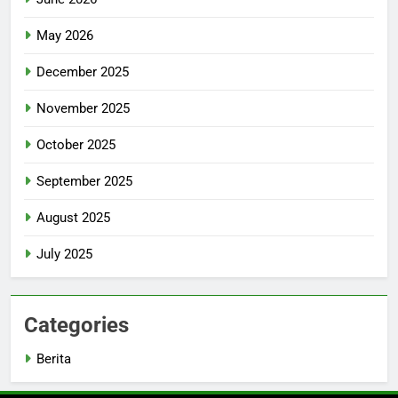
May 2026
December 2025
November 2025
October 2025
September 2025
August 2025
July 2025
Categories
Berita