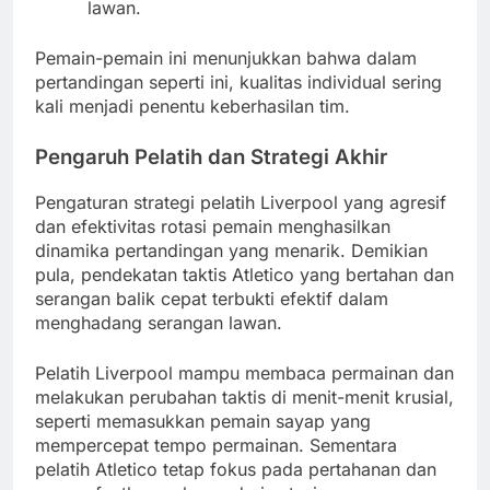
lawan.
Pemain-pemain ini menunjukkan bahwa dalam
pertandingan seperti ini, kualitas individual sering
kali menjadi penentu keberhasilan tim.
Pengaruh Pelatih dan Strategi Akhir
Pengaturan strategi pelatih Liverpool yang agresif
dan efektivitas rotasi pemain menghasilkan
dinamika pertandingan yang menarik. Demikian
pula, pendekatan taktis Atletico yang bertahan dan
serangan balik cepat terbukti efektif dalam
menghadang serangan lawan.
Pelatih Liverpool mampu membaca permainan dan
melakukan perubahan taktis di menit-menit krusial,
seperti memasukkan pemain sayap yang
mempercepat tempo permainan. Sementara
pelatih Atletico tetap fokus pada pertahanan dan