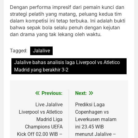
Dengan performa impresif dari pemain kunci dan
strategi pelatih yang matang, peluang kedua tim
dalam kompetisi ini tetap terbuka. Ini adalah bukti
bahwa sepak bola selalu penuh dengan kejutan
dan drama yang tak lekang oleh waktu.
Tagged:
Jalalive
Jalalive bahas analisis laga Liverpool vs Atletico
Madrid yang berakhir 3-2
Previous:
Next:
Post
navigation
Live Jalalive
Prediksi Laga
Liverpool vs Atletico
Copenhagen vs
Madrid Liga
Leverkusen malam
Champions UEFA
ini 23.45 WIB
Kick Off 02.00 WIB –
menurut Jalalive –