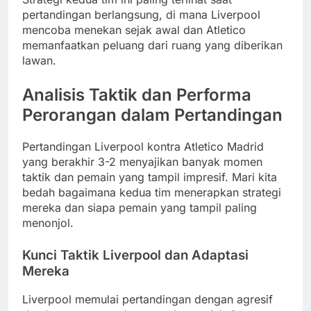
pertandingan berlangsung, di mana Liverpool
mencoba menekan sejak awal dan Atletico
memanfaatkan peluang dari ruang yang diberikan
lawan.
Analisis Taktik dan Performa
Perorangan dalam Pertandingan
Pertandingan Liverpool kontra Atletico Madrid
yang berakhir 3-2 menyajikan banyak momen
taktik dan pemain yang tampil impresif. Mari kita
bedah bagaimana kedua tim menerapkan strategi
mereka dan siapa pemain yang tampil paling
menonjol.
Kunci Taktik Liverpool dan Adaptasi
Mereka
Liverpool memulai pertandingan dengan agresif