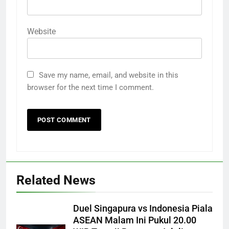
Website
Save my name, email, and website in this
browser for the next time I comment.
Related News
Duel Singapura vs Indonesia Piala
ASEAN Malam Ini Pukul 20.00