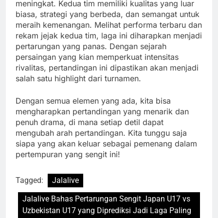
meningkat. Kedua tim memiliki kualitas yang luar
biasa, strategi yang berbeda, dan semangat untuk
meraih kemenangan. Melihat performa terbaru dan
rekam jejak kedua tim, laga ini diharapkan menjadi
pertarungan yang panas. Dengan sejarah
persaingan yang kian memperkuat intensitas
rivalitas, pertandingan ini dipastikan akan menjadi
salah satu highlight dari turnamen.
Dengan semua elemen yang ada, kita bisa
mengharapkan pertandingan yang menarik dan
penuh drama, di mana setiap detil dapat
mengubah arah pertandingan. Kita tunggu saja
siapa yang akan keluar sebagai pemenang dalam
pertempuran yang sengit ini!
Tagged:
Jalalive
Jalalive Bahas Pertarungan Sengit Japan U17 vs
Uzbekistan U17 yang Diprediksi Jadi Laga Paling