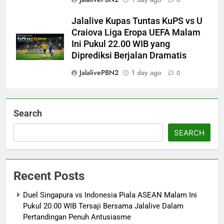
Jalalive Kupas Tuntas KuPS vs U
Craiova Liga Eropa UEFA Malam
Ini Pukul 22.00 WIB yang
Diprediksi Berjalan Dramatis
JalalivePBN2
1 day ago
0
Search
SEARCH
Recent Posts
Duel Singapura vs Indonesia Piala ASEAN Malam Ini
Pukul 20.00 WIB Tersaji Bersama Jalalive Dalam
Pertandingan Penuh Antusiasme