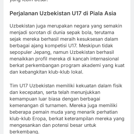
Perjalanan Uzbekistan U17 di Piala Asia
Uzbekistan juga merupakan negara yang semakin
menjadi sorotan di dunia sepak bola, terutama
sejak mereka berhasil meraih kesuksesan dalam
berbagai ajang kompetisi U17. Meskipun tidak
sepopuler Jepang, namun Uzbekistan berhasil
menaikkan profil mereka di kancah internasional
berkat perkembangan program akademi yang kuat
dan kebangkitan klub-klub lokal.
Tim U17 Uzbekistan memiliki kekuatan dalam fisik
dan kecepatan, serta telah menunjukkan
kemampuan luar biasa dengan berbagai
kemenangan di turnamen. Mereka juga memiliki
beberapa pemain muda yang menarik perhatian
klub-klub Eropa, berkat keterampilan mereka yang
mengesankan dan potensi besar untuk
berkembang.