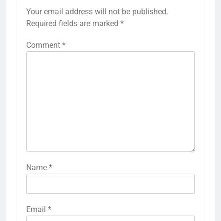
Your email address will not be published.
Required fields are marked
*
Comment
*
Name
*
Email
*