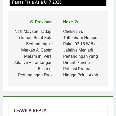
Panas Piala Asia U17 2026
Previous:
Next:
Post
navigation
Naft Maysan Hadapi
Chelsea vs
Tekanan Berat Kala
Tottenham Hotspur
Bertandang ke
Pukul 02.15 WIB di
Markas Al Qasim
Jalalive Menjadi
Malam Ini Versi
Pertandingan yang
Jalalive – Tantangan
Dinanti karena
Besar di
Potensi Drama
Pertandingan Esok
Hingga Peluit Akhir
LEAVE A REPLY