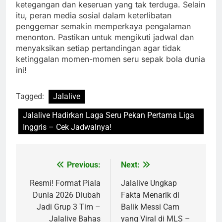
ketegangan dan keseruan yang tak terduga. Selain
itu, peran media sosial dalam keterlibatan
penggemar semakin memperkaya pengalaman
menonton. Pastikan untuk mengikuti jadwal dan
menyaksikan setiap pertandingan agar tidak
ketinggalan momen-momen seru sepak bola dunia
ini!
Tagged:
Jalalive
Jalalive Hadirkan Laga Seru Pekan Pertama Liga
Inggris – Cek Jadwalnya!
Previous:
Next:
Post
navigation
Resmi! Format Piala
Jalalive Ungkap
Dunia 2026 Diubah
Fakta Menarik di
Jadi Grup 3 Tim –
Balik Messi Cam
Jalalive Bahas
yang Viral di MLS –