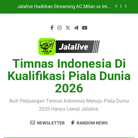
Skip
Jalalive – Duel Menarik Dua Tim Besar Eropab
Jalalive Hadirkan Streaming AC Milan vs Inter
to
Milan Club Friendly Sore Ini Pukul 18.00 WIB
dengan Akses Mudah dan Kualitas Terbaik
content
Thun vs Dinamo Zagreb Dini Hari Ini Pukul 01.00
WIB Live Streaming Liga Champions UEFA
Eksklusif Bersama Jalalive Untuk Penggemar
Jalalive Kupas Tuntas KuPS vs U Craiova Liga
Bola
Eropa UEFA Malam Ini Pukul 22.00 WIB yang
Diprediksi Berjalan Dramatis
Saksikan Streaming Arsenal vs Real Betis Club
Friendly Dini Hari Ini Pukul 01.30 WIB Bersama
Jalalive – Duel Menarik Dua Tim Besar Eropab
Timnas Indonesia Di
Jalalive Hadirkan Streaming AC Milan vs Inter
Milan Club Friendly Sore Ini Pukul 18.00 WIB
dengan Akses Mudah dan Kualitas Terbaik
Kualifikasi Piala Dunia
Thun vs Dinamo Zagreb Dini Hari Ini Pukul 01.00
WIB Live Streaming Liga Champions UEFA
2026
Eksklusif Bersama Jalalive Untuk Penggemar
Bola
Ikuti Perjuangan Timnas Indonesia Menuju Piala Dunia
2026 Hanya Lewat Jalalive.
NEWSLETTER
RANDOM NEWS