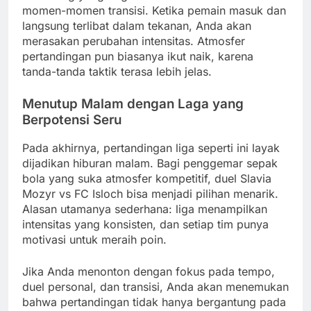
momen-momen transisi. Ketika pemain masuk dan
langsung terlibat dalam tekanan, Anda akan
merasakan perubahan intensitas. Atmosfer
pertandingan pun biasanya ikut naik, karena
tanda-tanda taktik terasa lebih jelas.
Menutup Malam dengan Laga yang
Berpotensi Seru
Pada akhirnya, pertandingan liga seperti ini layak
dijadikan hiburan malam. Bagi penggemar sepak
bola yang suka atmosfer kompetitif, duel Slavia
Mozyr vs FC Isloch bisa menjadi pilihan menarik.
Alasan utamanya sederhana: liga menampilkan
intensitas yang konsisten, dan setiap tim punya
motivasi untuk meraih poin.
Jika Anda menonton dengan fokus pada tempo,
duel personal, dan transisi, Anda akan menemukan
bahwa pertandingan tidak hanya bergantung pada