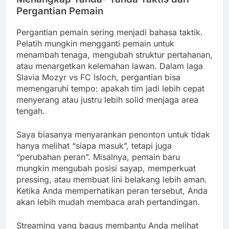
Pergantian Pemain
Pergantian pemain sering menjadi bahasa taktik.
Pelatih mungkin mengganti pemain untuk
menambah tenaga, mengubah struktur pertahanan,
atau menargetkan kelemahan lawan. Dalam laga
Slavia Mozyr vs FC Isloch, pergantian bisa
memengaruhi tempo: apakah tim jadi lebih cepat
menyerang atau justru lebih solid menjaga area
tengah.
Saya biasanya menyarankan penonton untuk tidak
hanya melihat “siapa masuk”, tetapi juga
“perubahan peran”. Misalnya, pemain baru
mungkin mengubah posisi sayap, memperkuat
pressing, atau membuat lini belakang lebih aman.
Ketika Anda memperhatikan peran tersebut, Anda
akan lebih mudah membaca arah pertandingan.
Streaming yang bagus membantu Anda melihat