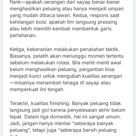
flank—apakah serangan dari sayap benar-benar
menghasilkan peluang atau hanya menjadi umpan
yang mudah dibaca lawan. Kedua, respons saat
kehilangan bola: apakah tim langsung pressing
atau lebih memilih kembali membentuk garis
pertahanan.
Ketiga, keberanian melakukan perubahan taktik.
Biasanya, pelatih akan menunggu momen tertentu
sebelum melakukan rotasi. Bila menit-menit awal
belum menghasilkan peluang, pergantian bisa
menjadi kunci untuk mengubah kualitas serangan
—misalnya menambah tenaga di sayap atau
memperkuat lini tengah.
Terakhir, kualitas finishing. Banyak peluang tidak
langsung jadi gol karena penyelesaian akhir belum
tepat. Dalam liga domestik, hal ini sangat umum.
Jadi, jangan hanya menilai “seberapa banyak
peluang”, tetapi juga “seberapa bersih peluang