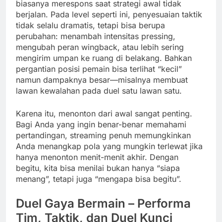
biasanya merespons saat strategi awal tidak
berjalan. Pada level seperti ini, penyesuaian taktik
tidak selalu dramatis, tetapi bisa berupa
perubahan: menambah intensitas pressing,
mengubah peran wingback, atau lebih sering
mengirim umpan ke ruang di belakang. Bahkan
pergantian posisi pemain bisa terlihat “kecil”
namun dampaknya besar—misalnya membuat
lawan kewalahan pada duel satu lawan satu.
Karena itu, menonton dari awal sangat penting.
Bagi Anda yang ingin benar-benar memahami
pertandingan, streaming penuh memungkinkan
Anda menangkap pola yang mungkin terlewat jika
hanya menonton menit-menit akhir. Dengan
begitu, kita bisa menilai bukan hanya “siapa
menang”, tetapi juga “mengapa bisa begitu”.
Duel Gaya Bermain – Performa
Tim, Taktik, dan Duel Kunci