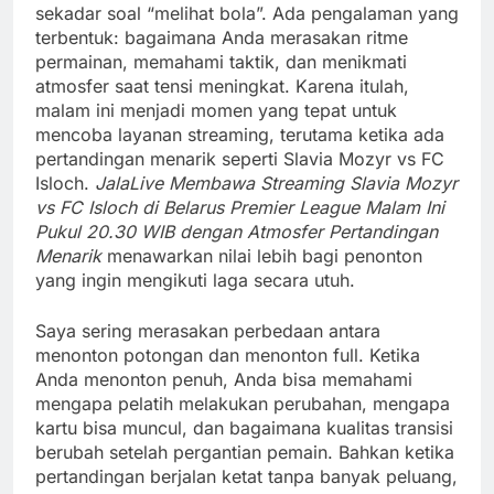
sekadar soal “melihat bola”. Ada pengalaman yang
terbentuk: bagaimana Anda merasakan ritme
permainan, memahami taktik, dan menikmati
atmosfer saat tensi meningkat. Karena itulah,
malam ini menjadi momen yang tepat untuk
mencoba layanan streaming, terutama ketika ada
pertandingan menarik seperti Slavia Mozyr vs FC
Isloch.
JalaLive Membawa Streaming Slavia Mozyr
vs FC Isloch di Belarus Premier League Malam Ini
Pukul 20.30 WIB dengan Atmosfer Pertandingan
Menarik
menawarkan nilai lebih bagi penonton
yang ingin mengikuti laga secara utuh.
Saya sering merasakan perbedaan antara
menonton potongan dan menonton full. Ketika
Anda menonton penuh, Anda bisa memahami
mengapa pelatih melakukan perubahan, mengapa
kartu bisa muncul, dan bagaimana kualitas transisi
berubah setelah pergantian pemain. Bahkan ketika
pertandingan berjalan ketat tanpa banyak peluang,