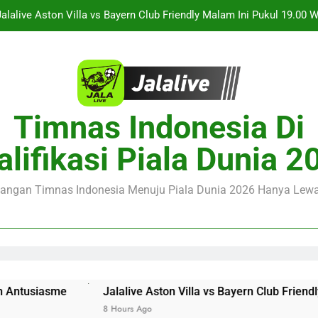
Streaming Monaco vs Getafe Club Friendly Dini Hari Ini Pukul 01.0
Jalalive Kupas Tuntas KuPS vs U Craiova Liga Eropa UEFA Mala
Duel Singapura vs Indonesia Piala ASEAN Malam Ini Pukul 20.
Jalalive Aston Villa vs Bayern Club Friendly Malam Ini Pukul 19.00
Timnas Indonesia Di
Seputar Pertanding
Streaming Monaco vs Getafe Club Friendly Dini Hari Ini Pukul 01.0
alifikasi Piala Dunia 2
Jalalive Kupas Tuntas KuPS vs U Craiova Liga Eropa UEFA Mala
juangan Timnas Indonesia Menuju Piala Dunia 2026 Hanya Lewat
Jalalive Aston Villa vs Bayern Club Friendly Malam Ini 
8 Hours Ago