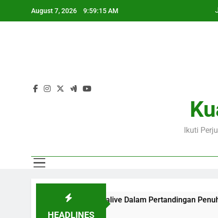
Skip
August 7, 2026
9:59:16 AM
to
content
Ku
Ikuti Per
ji Bersama Jalalive Dalam Pertandingan Penuh Antusiasme
HEADLINES