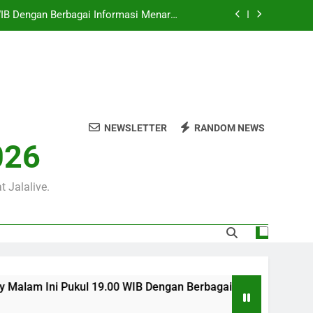
0 WIB di Jalalive untuk Menikmati Aksi
Dua Klub Eropa Penuh Prestise
m Ini Pukul 22.00 WIB yang Diprediksi
Berjalan Dramatis
00 WIB Tersaji Bersama Jalalive Dalam
Pertandingan Penuh Antusiasme
 WIB Dengan Berbagai Informasi Menarik
an Pramusim Dan Persiapan Kedua Tim
NEWSLETTER
RANDOM NEWS
0 WIB di Jalalive untuk Menikmati Aksi
026
Dua Klub Eropa Penuh Prestise
m Ini Pukul 22.00 WIB yang Diprediksi
Berjalan Dramatis
 Jalalive.
Pukul 19.00 WIB Dengan Berbagai Informasi Menarik Seputar P