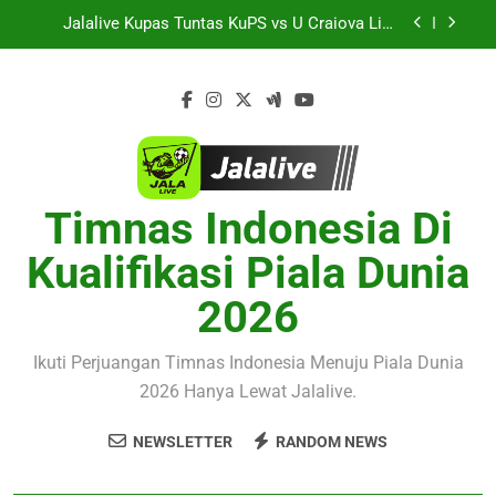
Skip
Menikmati Aksi Dua Klub Eropa Penuh Prestise
Jalalive Kupas Tuntas KuPS vs U Craiova Liga
to
Eropa UEFA Malam Ini Pukul 22.00 WIB yang
Diprediksi Berjalan Dramatis
content
Saksikan Streaming Arsenal vs Real Betis Club
Friendly Dini Hari Ini Pukul 01.30 WIB Bersama
Jalalive – Duel Menarik Dua Tim Besar Eropab
Jalalive Aston Villa vs Bayern Club Friendly
Malam Ini Pukul 19.00 WIB Dengan Berbagai
Informasi Menarik Seputar Pertandingan
Streaming Monaco vs Getafe Club Friendly Dini
Pramusim Dan Persiapan Kedua Tim
Hari Ini Pukul 01.00 WIB di Jalalive untuk
Menikmati Aksi Dua Klub Eropa Penuh Prestise
Timnas Indonesia Di
Jalalive Kupas Tuntas KuPS vs U Craiova Liga
Eropa UEFA Malam Ini Pukul 22.00 WIB yang
Diprediksi Berjalan Dramatis
Kualifikasi Piala Dunia
Saksikan Streaming Arsenal vs Real Betis Club
Friendly Dini Hari Ini Pukul 01.30 WIB Bersama
2026
Jalalive – Duel Menarik Dua Tim Besar Eropab
Ikuti Perjuangan Timnas Indonesia Menuju Piala Dunia
2026 Hanya Lewat Jalalive.
NEWSLETTER
RANDOM NEWS