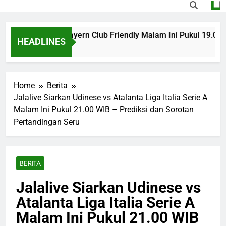
e Aston Villa vs Bayern Club Friendly Malam Ini Pukul 19.00
HEADLINES
go
Home
Berita
Jalalive Siarkan Udinese vs Atalanta Liga Italia Serie A
Malam Ini Pukul 21.00 WIB – Prediksi dan Sorotan
Pertandingan Seru
BERITA
Jalalive Siarkan Udinese vs
Atalanta Liga Italia Serie A
Malam Ini Pukul 21.00 WIB