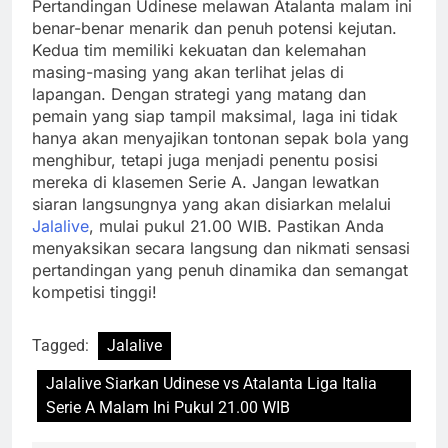
Pertandingan Udinese melawan Atalanta malam ini
benar-benar menarik dan penuh potensi kejutan.
Kedua tim memiliki kekuatan dan kelemahan
masing-masing yang akan terlihat jelas di
lapangan. Dengan strategi yang matang dan
pemain yang siap tampil maksimal, laga ini tidak
hanya akan menyajikan tontonan sepak bola yang
menghibur, tetapi juga menjadi penentu posisi
mereka di klasemen Serie A. Jangan lewatkan
siaran langsungnya yang akan disiarkan melalui
Jalalive
, mulai pukul 21.00 WIB. Pastikan Anda
menyaksikan secara langsung dan nikmati sensasi
pertandingan yang penuh dinamika dan semangat
kompetisi tinggi!
Tagged:
Jalalive
Jalalive Siarkan Udinese vs Atalanta Liga Italia
Serie A Malam Ini Pukul 21.00 WIB