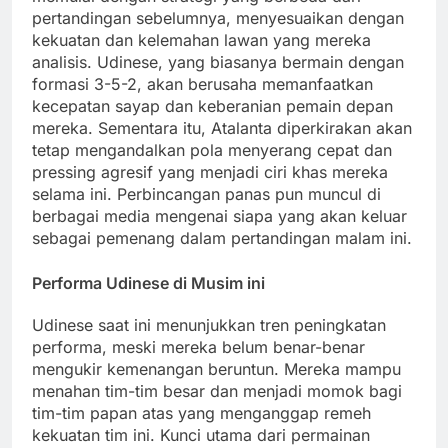
pertandingan sebelumnya, menyesuaikan dengan
kekuatan dan kelemahan lawan yang mereka
analisis. Udinese, yang biasanya bermain dengan
formasi 3-5-2, akan berusaha memanfaatkan
kecepatan sayap dan keberanian pemain depan
mereka. Sementara itu, Atalanta diperkirakan akan
tetap mengandalkan pola menyerang cepat dan
pressing agresif yang menjadi ciri khas mereka
selama ini. Perbincangan panas pun muncul di
berbagai media mengenai siapa yang akan keluar
sebagai pemenang dalam pertandingan malam ini.
Performa Udinese di Musim ini
Udinese saat ini menunjukkan tren peningkatan
performa, meski mereka belum benar-benar
mengukir kemenangan beruntun. Mereka mampu
menahan tim-tim besar dan menjadi momok bagi
tim-tim papan atas yang menganggap remeh
kekuatan tim ini. Kunci utama dari permainan