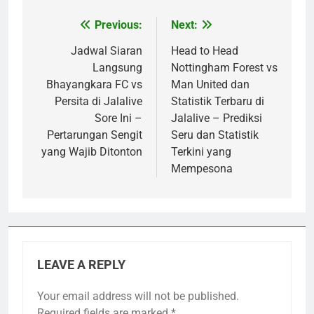
Previous:
Next:
Post
navigation
Jadwal Siaran
Head to Head
Langsung
Nottingham Forest vs
Bhayangkara FC vs
Man United dan
Persita di Jalalive
Statistik Terbaru di
Sore Ini –
Jalalive – Prediksi
Pertarungan Sengit
Seru dan Statistik
yang Wajib Ditonton
Terkini yang
Mempesona
LEAVE A REPLY
Your email address will not be published.
Required fields are marked
*