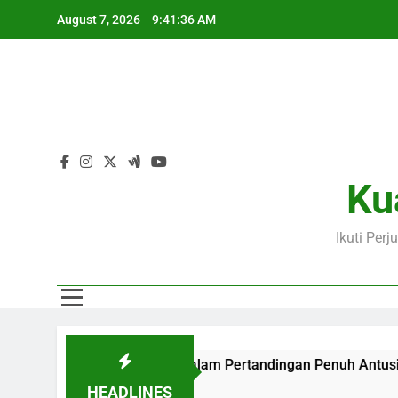
Skip
August 7, 2026
9:41:37 AM
to
content
Ku
Ikuti Per
ama Jalalive Dalam Pertandingan Penuh Antusiasme
Jala
7 Hou
HEADLINES