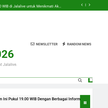
0 WIB di Jalalive untuk Menikmati Aksi
Dua Klub Eropa Penuh Prestise
m Ini Pukul 22.00 WIB yang Diprediksi
Berjalan Dramatis
00 WIB Tersaji Bersama Jalalive Dalam
Pertandingan Penuh Antusiasme
 WIB Dengan Berbagai Informasi Menarik
an Pramusim Dan Persiapan Kedua Tim
NEWSLETTER
RANDOM NEWS
0 WIB di Jalalive untuk Menikmati Aksi
026
Dua Klub Eropa Penuh Prestise
m Ini Pukul 22.00 WIB yang Diprediksi
Berjalan Dramatis
 Jalalive.
.00 WIB Dengan Berbagai Informasi Menarik Seputar Pertandin