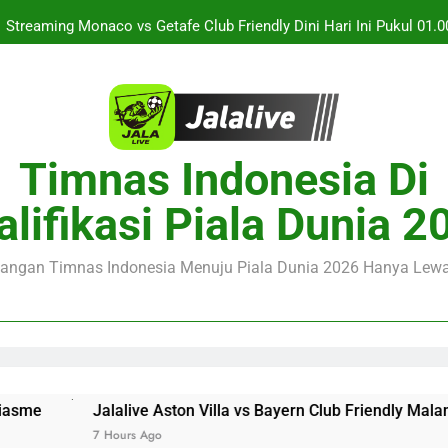
Streaming Monaco vs Getafe Club Friendly Dini Hari Ini Pukul 01.0
Jalalive Kupas Tuntas KuPS vs U Craiova Liga Eropa UEFA Mala
Duel Singapura vs Indonesia Piala ASEAN Malam Ini Pukul 20.
Jalalive Aston Villa vs Bayern Club Friendly Malam Ini Pukul 19.00
Timnas Indonesia Di
Seputar Pertanding
Streaming Monaco vs Getafe Club Friendly Dini Hari Ini Pukul 01.0
alifikasi Piala Dunia 2
Jalalive Kupas Tuntas KuPS vs U Craiova Liga Eropa UEFA Mala
juangan Timnas Indonesia Menuju Piala Dunia 2026 Hanya Lewat
live Aston Villa vs Bayern Club Friendly Malam Ini Pukul 19
rs Ago