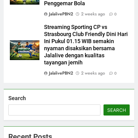
Penggemar Bola
JalalivePBN2
2 weeks ago
0
Streaming Sporting CP vs
Strasbourg Club Friendly Dini Hari
Ini Pukul 01.15 WIB semakin
nyaman disaksikan bersama
Jalalive dengan kualitas
tayangan jernih
JalalivePBN2
2 weeks ago
0
Search
SEARCH
Recent Posts