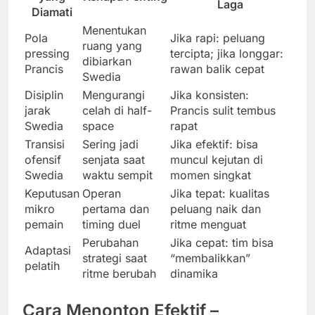
Laga
Diamati
Menentukan
Pola
Jika rapi: peluang
ruang yang
pressing
tercipta; jika longgar:
dibiarkan
Prancis
rawan balik cepat
Swedia
Disiplin
Mengurangi
Jika konsisten:
jarak
celah di half-
Prancis sulit tembus
Swedia
space
rapat
Transisi
Sering jadi
Jika efektif: bisa
ofensif
senjata saat
muncul kejutan di
Swedia
waktu sempit
momen singkat
Keputusan
Operan
Jika tepat: kualitas
mikro
pertama dan
peluang naik dan
pemain
timing duel
ritme menguat
Perubahan
Jika cepat: tim bisa
Adaptasi
strategi saat
“membalikkan”
pelatih
ritme berubah
dinamika
Cara Menonton Efektif –