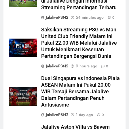
di Jalalive Dengan Informasi
Streaming Pertandingan Terbaru
JalalivePBN2
54 minutes ago
0
Saksikan Streaming PSG vs Man
United Club Friendly Malam Ini
Pukul 22.00 WIB Melalui Jalalive
Untuk Menikmati Keseruan
Pertandingan Bergengsi Dunia
JalalivePBN2
9 hours ago
0
Duel Singapura vs Indonesia Piala
ASEAN Malam Ini Pukul 20.00
WIB Tersaji Bersama Jalalive
Dalam Pertandingan Penuh
Antusiasme
JalalivePBN2
1 day ago
0
Jalalive Aston Villa vs Bayern