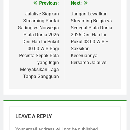
Previous:
Next:
Post
navigation
Jalalive Siapkan
Jangan Lewatkan
Streaming Pantai
Streaming Belgia vs
Gading vs Norwegia
Senegal Piala Dunia
Piala Dunia 2026
2026 Dini Hari Ini
Dini Hari Ini Pukul
Pukul 03.00 WIB –
00.00 WIB Bagi
Saksikan
Pecinta Sepak Bola
Keseruannya
yang Ingin
Bersama Jalalive
Menyaksikan Laga
Tanpa Gangguan
LEAVE A REPLY
Your email address will not be published.