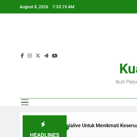
Skip
August 8, 2026
7:33:20 AM
to
content
Ku
Ikuti Per
IB Melalui Jalalive Untuk Menikmati Keseruan Pertandingan B
HEADLINES