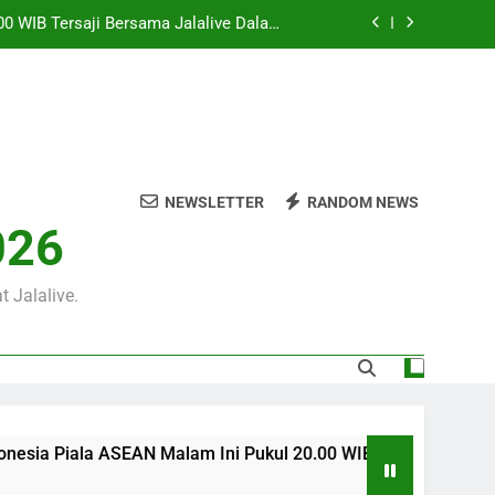
 WIB Dengan Berbagai Informasi Menarik
an Pramusim Dan Persiapan Kedua Tim
0 WIB di Jalalive untuk Menikmati Aksi
Dua Klub Eropa Penuh Prestise
ukul 22.00 WIB Melalui Jalalive Untuk
eseruan Pertandingan Bergengsi Dunia
00 WIB Tersaji Bersama Jalalive Dalam
Pertandingan Penuh Antusiasme
NEWSLETTER
RANDOM NEWS
 WIB Dengan Berbagai Informasi Menarik
026
an Pramusim Dan Persiapan Kedua Tim
0 WIB di Jalalive untuk Menikmati Aksi
Dua Klub Eropa Penuh Prestise
 Jalalive.
N Malam Ini Pukul 20.00 WIB Tersaji Bersama Jalalive Dalam