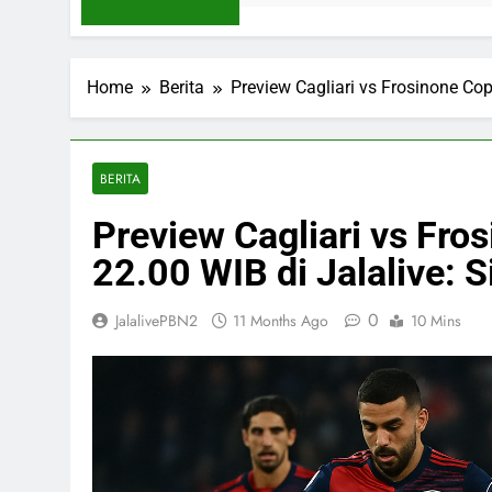
Home
Berita
Preview Cagliari vs Frosinone Cop
BERITA
Preview Cagliari vs Fro
22.00 WIB di Jalalive: 
0
JalalivePBN2
11 Months Ago
10 Mins