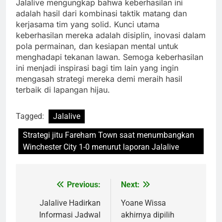
Jalalive mengungkap bahwa keberhasilan ini
adalah hasil dari kombinasi taktik matang dan
kerjasama tim yang solid. Kunci utama
keberhasilan mereka adalah disiplin, inovasi dalam
pola permainan, dan kesiapan mental untuk
menghadapi tekanan lawan. Semoga keberhasilan
ini menjadi inspirasi bagi tim lain yang ingin
mengasah strategi mereka demi meraih hasil
terbaik di lapangan hijau.
Tagged:
Jalalive
Strategi jitu Fareham Town saat menumbangkan
Winchester City 1-0 menurut laporan Jalalive
Previous:
Next:
Post
navigation
Jalalive Hadirkan
Yoane Wissa
Informasi Jadwal
akhirnya dipilih