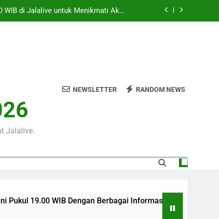
0 WIB di Jalalive untuk Menikmati Aksi
Dua Klub Eropa Penuh Prestise
m Ini Pukul 22.00 WIB yang Diprediksi
Berjalan Dramatis
00 WIB Tersaji Bersama Jalalive Dalam
Pertandingan Penuh Antusiasme
 WIB Dengan Berbagai Informasi Menarik
an Pramusim Dan Persiapan Kedua Tim
NEWSLETTER
RANDOM NEWS
0 WIB di Jalalive untuk Menikmati Aksi
026
Dua Klub Eropa Penuh Prestise
m Ini Pukul 22.00 WIB yang Diprediksi
Berjalan Dramatis
 Jalalive.
0 WIB Dengan Berbagai Informasi Menarik Seputar Pertanding