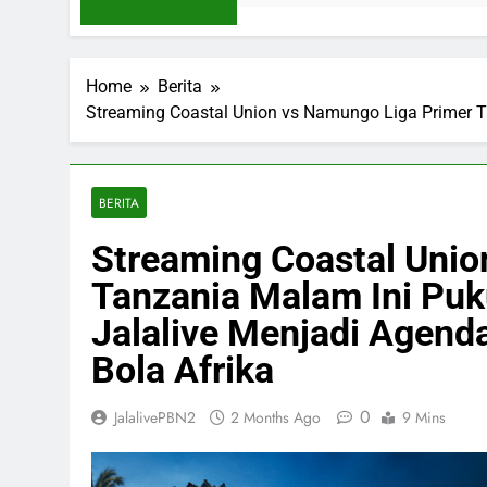
Home
Berita
Streaming Coastal Union vs Namungo Liga Primer T
BERITA
Streaming Coastal Unio
Tanzania Malam Ini Pu
Jalalive Menjadi Agend
Bola Afrika
0
JalalivePBN2
2 Months Ago
9 Mins