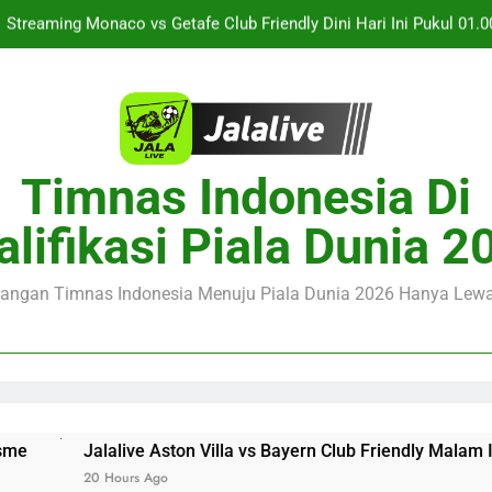
Streaming Monaco vs Getafe Club Friendly Dini Hari Ini Pukul 01.0
Jalalive Kupas Tuntas KuPS vs U Craiova Liga Eropa UEFA Mala
Duel Singapura vs Indonesia Piala ASEAN Malam Ini Pukul 20.
Jalalive Aston Villa vs Bayern Club Friendly Malam Ini Pukul 19.00
Timnas Indonesia Di
Seputar Pertanding
Streaming Monaco vs Getafe Club Friendly Dini Hari Ini Pukul 01.0
alifikasi Piala Dunia 2
Jalalive Kupas Tuntas KuPS vs U Craiova Liga Eropa UEFA Mala
juangan Timnas Indonesia Menuju Piala Dunia 2026 Hanya Lewat
ve Aston Villa vs Bayern Club Friendly Malam Ini Pukul 19.0
s Ago