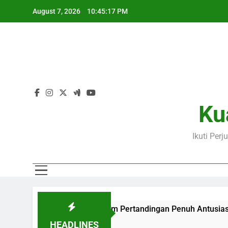
Skip
August 7, 2026
10:45:19 PM
to
content
Ku
Ikuti Per
a Jalalive Dalam Pertandingan Penuh Antusiasme
Jalali
20 Hour
HEADLINES