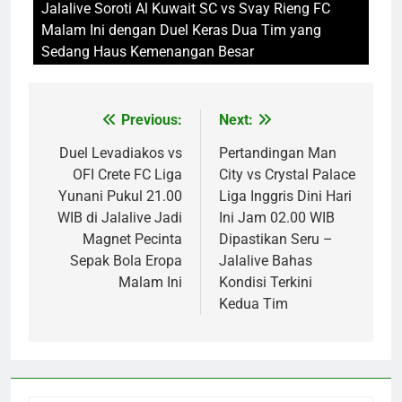
Jalalive Soroti Al Kuwait SC vs Svay Rieng FC
Malam Ini dengan Duel Keras Dua Tim yang
Sedang Haus Kemenangan Besar
Previous:
Next:
Post
navigation
Duel Levadiakos vs
Pertandingan Man
OFI Crete FC Liga
City vs Crystal Palace
Yunani Pukul 21.00
Liga Inggris Dini Hari
WIB di Jalalive Jadi
Ini Jam 02.00 WIB
Magnet Pecinta
Dipastikan Seru –
Sepak Bola Eropa
Jalalive Bahas
Malam Ini
Kondisi Terkini
Kedua Tim