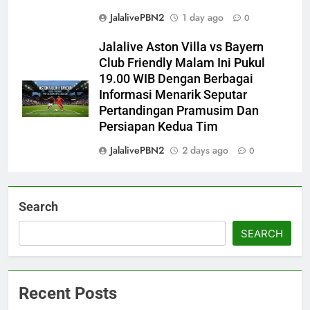
JalalivePBN2
1 day ago
0
Jalalive Aston Villa vs Bayern
Club Friendly Malam Ini Pukul
19.00 WIB Dengan Berbagai
Informasi Menarik Seputar
Pertandingan Pramusim Dan
Persiapan Kedua Tim
JalalivePBN2
2 days ago
0
Search
SEARCH
Recent Posts