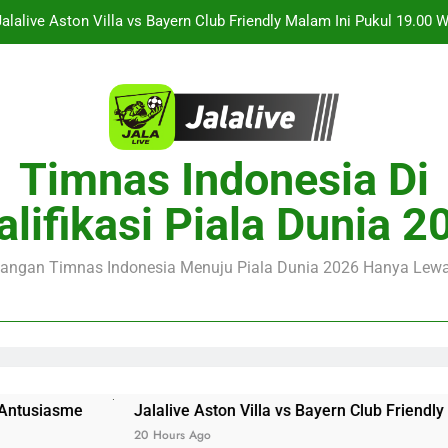
Streaming Monaco vs Getafe Club Friendly Dini Hari Ini Pukul 01.0
Jalalive Kupas Tuntas KuPS vs U Craiova Liga Eropa UEFA Mala
Duel Singapura vs Indonesia Piala ASEAN Malam Ini Pukul 20.
Jalalive Aston Villa vs Bayern Club Friendly Malam Ini Pukul 19.00
Timnas Indonesia Di
Seputar Pertanding
Streaming Monaco vs Getafe Club Friendly Dini Hari Ini Pukul 01.0
alifikasi Piala Dunia 2
Jalalive Kupas Tuntas KuPS vs U Craiova Liga Eropa UEFA Mala
juangan Timnas Indonesia Menuju Piala Dunia 2026 Hanya Lewat
Jalalive Aston Villa vs Bayern Club Friendly Malam Ini Pu
20 Hours Ago