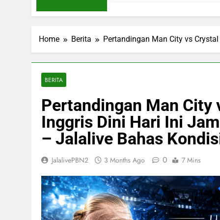
Home
Berita
Pertandingan Man City vs Crystal 
BERITA
Pertandingan Man City v
Inggris Dini Hari Ini J
– Jalalive Bahas Kondis
0
JalalivePBN2
3 Months Ago
7 Mins