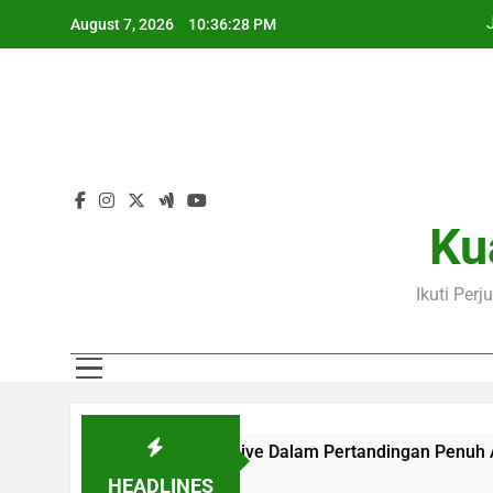
Skip
August 7, 2026
10:36:29 PM
to
content
Ku
Ikuti Per
i Bersama Jalalive Dalam Pertandingan Penuh Antusiasme
HEADLINES