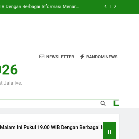
0 WIB di Jalalive untuk Menikmati Aksi
Dua Klub Eropa Penuh Prestise
m Ini Pukul 22.00 WIB yang Diprediksi
Berjalan Dramatis
00 WIB Tersaji Bersama Jalalive Dalam
Pertandingan Penuh Antusiasme
 WIB Dengan Berbagai Informasi Menarik
an Pramusim Dan Persiapan Kedua Tim
NEWSLETTER
RANDOM NEWS
0 WIB di Jalalive untuk Menikmati Aksi
026
Dua Klub Eropa Penuh Prestise
m Ini Pukul 22.00 WIB yang Diprediksi
Berjalan Dramatis
 Jalalive.
kul 19.00 WIB Dengan Berbagai Informasi Menarik Seputar Per