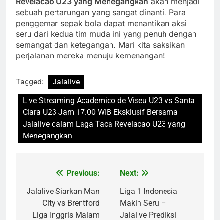
Revelacao U23 yang Menegangkan
akan menjadi
sebuah pertarungan yang sangat dinanti. Para
penggemar sepak bola dapat menantikan aksi
seru dari kedua tim muda ini yang penuh dengan
semangat dan ketegangan. Mari kita saksikan
perjalanan mereka menuju kemenangan!
Tagged:
Jalalive
Live Streaming Academico de Viseu U23 vs Santa
Clara U23 Jam 17.00 WIB Eksklusif Bersama
Jalalive dalam Laga Taca Revelacao U23 yang
Menegangkan
Previous:
Next:
Post
navigation
Jalalive Siarkan Man
Liga 1 Indonesia
City vs Brentford
Makin Seru –
Liga Inggris Malam
Jalalive Prediksi