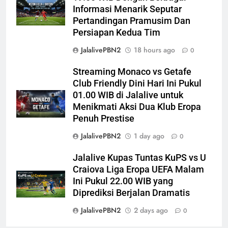
Informasi Menarik Seputar
Pertandingan Pramusim Dan
Persiapan Kedua Tim
JalalivePBN2
18 hours ago
0
Streaming Monaco vs Getafe
Club Friendly Dini Hari Ini Pukul
01.00 WIB di Jalalive untuk
Menikmati Aksi Dua Klub Eropa
Penuh Prestise
JalalivePBN2
1 day ago
0
Jalalive Kupas Tuntas KuPS vs U
Craiova Liga Eropa UEFA Malam
Ini Pukul 22.00 WIB yang
Diprediksi Berjalan Dramatis
JalalivePBN2
2 days ago
0