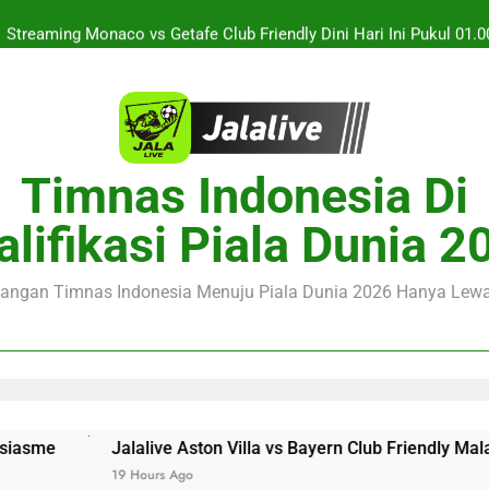
Streaming Monaco vs Getafe Club Friendly Dini Hari Ini Pukul 01.0
Jalalive Kupas Tuntas KuPS vs U Craiova Liga Eropa UEFA Mala
Duel Singapura vs Indonesia Piala ASEAN Malam Ini Pukul 20.
Jalalive Aston Villa vs Bayern Club Friendly Malam Ini Pukul 19.00
Timnas Indonesia Di
Seputar Pertanding
Streaming Monaco vs Getafe Club Friendly Dini Hari Ini Pukul 01.0
alifikasi Piala Dunia 2
Jalalive Kupas Tuntas KuPS vs U Craiova Liga Eropa UEFA Mala
juangan Timnas Indonesia Menuju Piala Dunia 2026 Hanya Lewat
lalive Aston Villa vs Bayern Club Friendly Malam Ini Pukul 
Hours Ago