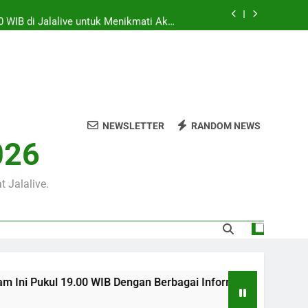
0 WIB di Jalalive untuk Menikmati Aksi
Dua Klub Eropa Penuh Prestise
m Ini Pukul 22.00 WIB yang Diprediksi
Berjalan Dramatis
00 WIB Tersaji Bersama Jalalive Dalam
Pertandingan Penuh Antusiasme
 WIB Dengan Berbagai Informasi Menarik
an Pramusim Dan Persiapan Kedua Tim
NEWSLETTER
RANDOM NEWS
0 WIB di Jalalive untuk Menikmati Aksi
026
Dua Klub Eropa Penuh Prestise
m Ini Pukul 22.00 WIB yang Diprediksi
Berjalan Dramatis
 Jalalive.
19.00 WIB Dengan Berbagai Informasi Menarik Seputar Pertand