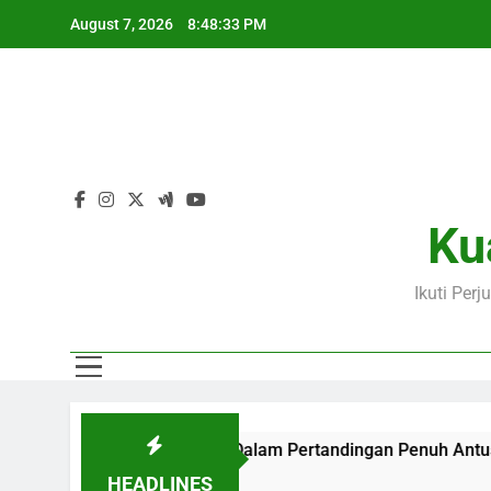
Skip
August 7, 2026
8:48:34 PM
to
content
Ku
Ikuti Per
sama Jalalive Dalam Pertandingan Penuh Antusiasme
Ja
19 
HEADLINES